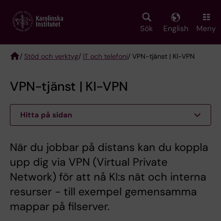
Skip
to
main
Sök
English
Meny
content
/
Stöd och verktyg
/
IT och telefoni
/ VPN-tjänst | KI-VPN
Breadcrumb
VPN-tjänst | KI-VPN
Hitta på sidan
När du jobbar på distans kan du koppla
upp dig via VPN (Virtual Private
Network) för att nå KI:s nät och interna
resurser - till exempel gemensamma
mappar på filserver.