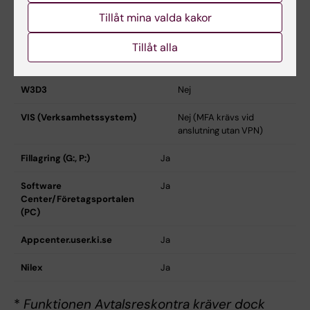
Drupal, utbildningsmiljö
Nej
Tillåt mina valda kakor
IDAC
Nej
Tillåt alla
UBW web
Nej*
W3D3
Nej
VIS (Verksamhetssystem)
Nej (MFA krävs vid
anslutning utan VPN)
Fillagring (G:, P:)
Ja
Software
Ja
Center/Företagsportalen
(PC)
Appcenter.user.ki.se
Ja
Nilex
Ja
*
Funktionen Avtalsreskontra kräver dock