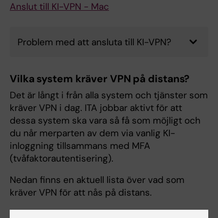
Anslut till KI-VPN - Mac
Problem med att ansluta till KI-VPN?
Vilka system kräver VPN på distans?
Det är långt i från alla system och tjänster som
kräver VPN i dag. ITA jobbar aktivt för att
dessa system ska vara så få som möjligt och
du når merparten av dem via vanlig KI-
inloggning tillsammans med MFA
(tvåfaktorautentisering).
Nedan finns en aktuell lista över vad som
kräver VPN för att nås på distans.