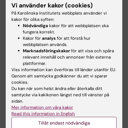
Vi använder kakor (cookies)
Tjänst kräver VPN?
Ja
Nej
På Karolinska Institutets webbplats använder vi
Webbmejl/Office.com
Nej
kakor för olika syften:
Nödvändiga
kakor för att webbplatsen ska
OneDrive
Nej
fungera korrekt.
Kakor för
analys
för att förstå hur
Microsoft Teams
Nej
webbplatsen används.
Marknadsföringskakor
för att visa och spåra
Skype for Business
Nej
relevant innehåll och annonser från externa
Zoom
Nej
plattformar.
Viss information kan överföras till länder utanför EU.
Self Service (Mac)
Nej
Genom att samtycka godkänner du att vi sparar
cookies.
Canvas
Nej
Du kan när som helst ändra eller återkalla ditt
samtycke via kakikonen längst ned till vänster på
Ladok på webb
Nej
sidan.
Mer information om våra kakor
Primula på webben
Nej
Read this information in English
ELN
Nej
Tillåt endast nödvändiga