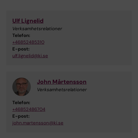
Ulf Lignelid
Verksamhetsrelationer
Telefon:
+46852485310
E-post:
ulf.lignelid@ki.se
John Mårtensson
Verksamhetsrelationer
Telefon:
+46852486704
E-post:
john.martensson@ki.se