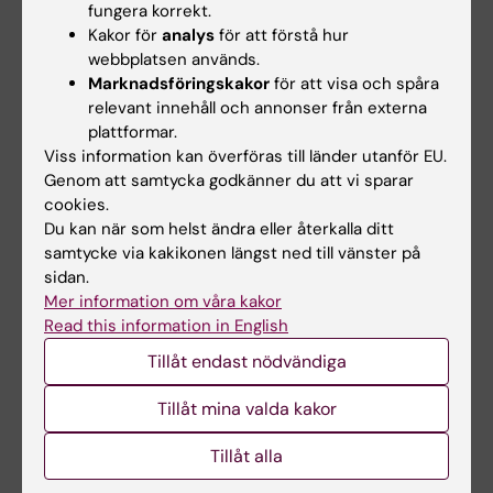
fungera korrekt.
+46852486515
Kakor för
analys
för att förstå hur
E-post:
webbplatsen används.
christian.garheden@ki.se
Marknadsföringskakor
för att visa och spåra
relevant innehåll och annonser från externa
plattformar.
Mikael Carp
Viss information kan överföras till länder utanför EU.
Genom att samtycka godkänner du att vi sparar
Systemförvaltare
cookies.
Telefon:
Du kan när som helst ändra eller återkalla ditt
+46852485348
samtycke via kakikonen längst ned till vänster på
E-post:
sidan.
mikael.carp@ki.se
Mer information om våra kakor
Read this information in English
Tillåt endast nödvändiga
Johan Lagerros
Tillåt mina valda kakor
Forskningsinfrastrukturspecialist
Tillåt alla
Telefon:
+46852486476