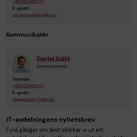
+46852486777
E-post:
senad.angelov@ki.se
Kommunikatör
Daniel Ståhl
Kommunikatör
Telefon:
+46852486671
E-post:
daniel.stahl.2@ki.se
IT-avdelningens nyhetsbrev
Fyra gånger om året skickar vi ut ett