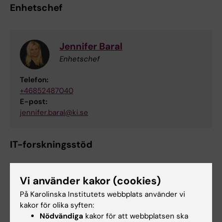
Enhetschef
Jennifer Baral
Enhetschef
Telefon:
+46852487040
E-post:
jennifer.baral@ki.se
IT-forskningsstöd
Vi använder kakor (cookies)
Christian Andreas Garheden
På Karolinska Institutets webbplats använder vi
Teamledare IT-forskningsstöd
kakor för olika syften:
Nödvändiga
kakor för att webbplatsen ska
Telefon: