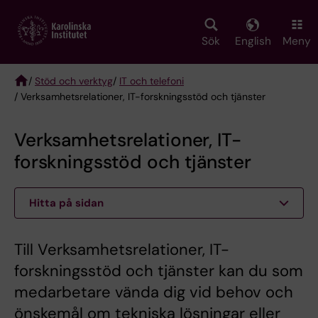
Skip
to
main
Sök
English
Meny
content
/
Stöd och verktyg
/
IT och telefoni
/ Verksamhetsrelationer, IT-forskningsstöd och tjänster
Breadcrumb
Verksamhetsrelationer, IT-
forskningsstöd och tjänster
Hitta på sidan
Till Verksamhetsrelationer, IT-
forskningsstöd och tjänster kan du som
medarbetare vända dig vid behov och
önskemål om tekniska lösningar eller