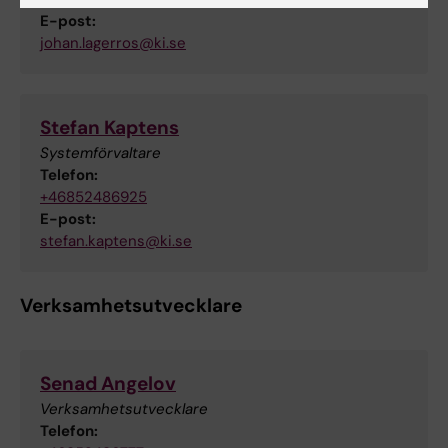
E-post:
johan.lagerros@ki.se
Stefan Kaptens
Systemförvaltare
Telefon:
+46852486925
E-post:
stefan.kaptens@ki.se
Verksamhetsutvecklare
Senad Angelov
Verksamhetsutvecklare
Telefon: