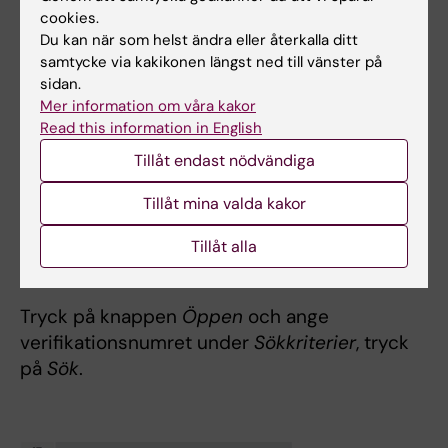
cookies.
Du kan när som helst ändra eller återkalla ditt
samtycke via kakikonen längst ned till vänster på
sidan.
Mer information om våra kakor
Read this information in English
Tillåt endast nödvändiga
Tillåt mina valda kakor
Tillåt alla
ubw Foto: N/A
Tryck på knappen
Öppen
och ange
verifikationsnumret under
Sökkriterier
, tryck
på
Sök
.