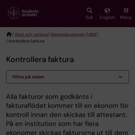
Skip
to
main
Sök
English
Meny
content
/
Stöd och verktyg
/
Ekonomisystemet (UBW)
/ Kontrollera faktura
Breadcrumb
Kontrollera faktura
Hitta på sidan
Alla fakturor som godkänts i
fakturaflödet kommer till en ekonom för
kontroll innan den skickas till attestant.
På en institution som har flera
ekonomer skickas fakturorna ut till dem