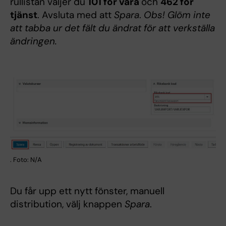
rullistan väljer du
101 för vara
och
462 för
tjänst
. Avsluta med att
Spara
.
Obs! Glöm inte
att tabba ur det fält du ändrat för att verkställa
ändringen.
. Foto: N/A
Du får upp ett nytt fönster, manuell
distribution, välj knappen
Spara
.