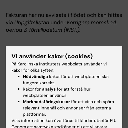
Fakturan har nu avvisats i flödet och kan hittas
via
Uppgiftslistan
under
Korrigera momskod,
period & förfallodatum (INST.).
Vi använder kakor (cookies)
På Karolinska Institutets webbplats använder vi
kakor för olika syften:
Nödvändiga
kakor för att webbplatsen ska
fungera korrekt.
Kakor för
analys
för att förstå hur
webbplatsen används.
Marknadsföringskakor
för att visa och spåra
relevant innehåll och annonser från externa
plattformar.
Viss information kan överföras till länder utanför EU.
Genom att samtycka godkänner du att vi sparar