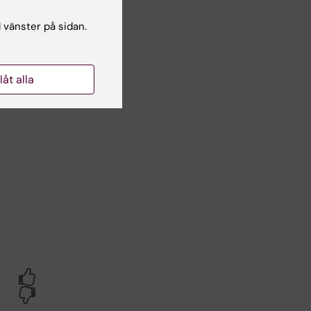
F,
l vänster på sidan.
llåt alla
Yes
No