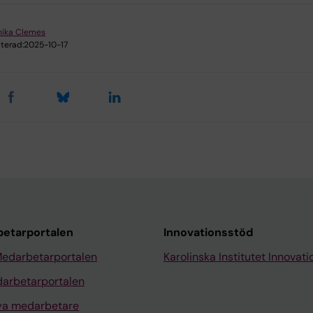
nika Clemes
terad:
2025-10-17
etarportalen
Innovationsstöd
Medarbetarportalen
Karolinska Institutet Innovati
arbetarportalen
nya medarbetare