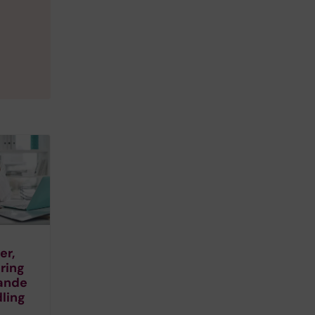
er,
ring
ande
ling