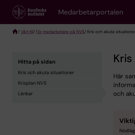
Skip
to
Medarbetarportalen
main
content
/
Vårt KI
/
För medarbetare på NVS
/ Kris och akuta situatione
Breadcrumb
Kris
Hitta på sidan
Kris och akuta situationer
Här sam
Krisplan NVS
informa
och aku
Länkar
Vikt
Nödläg