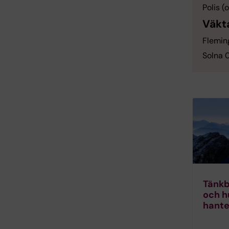
Polis (
Väkt
Flemin
Solna 
Tänkb
och hu
hant