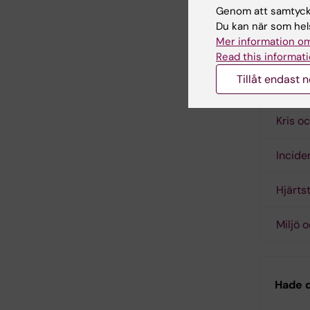
Genom att samtycka
K
Du kan när som hels
244.39
Mer information om
Read this informati
Tillåt endast 
Länk
Kris o
Incide
Hjärts
Miljö 
Hade d