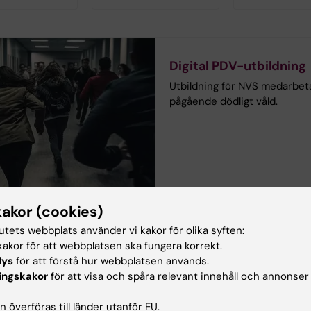
Digital PDV-utbildning
Utbildning för NVS medarbe
pågående dödligt våld.
kakor (cookies)
tutets webbplats använder vi kakor för olika syften:
akor för att webbplatsen ska fungera korrekt.
lys
för att förstå hur webbplatsen används.
ingskakor
för att visa och spåra relevant innehåll och annonser
plan NVS
 överföras till länder utanför EU.