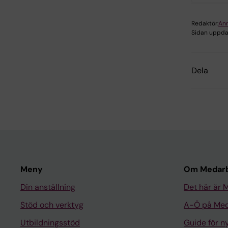
Redaktör:
An
Sidan uppda
Dela
Meny
Om Medarb
Din anställning
Det här är 
Stöd och verktyg
A-Ö på Med
Utbildningsstöd
Guide för 