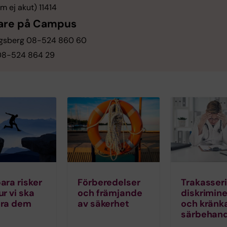
om ej akut) 11414
are på Campus
gsberg 08-524 860 60
08-524 864 29
ara risker
Förberedelser
Trakasseri
r vi ska
och främjande
diskrimine
era dem
av säkerhet
och kränk
särbehand