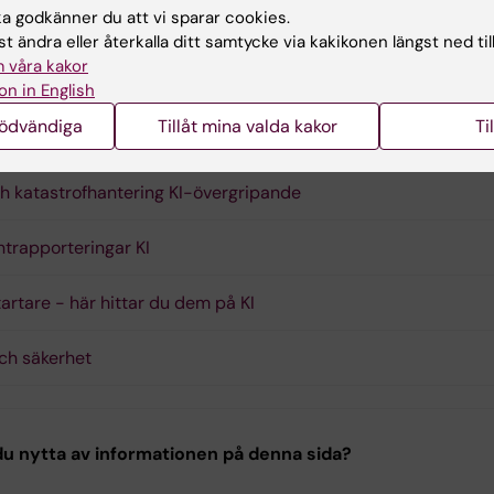
 godkänner du att vi sparar cookies.
rishanteringsplan inom institutionen för NVS - rev 251017
(PD
t ändra eller återkalla ditt samtycke via kakikonen längst ned til
 KB)
 våra kakor
on in English
nödvändiga
Tillåt mina valda kakor
Ti
ar
ch katastrofhantering KI-övergripande
ntrapporteringar KI
tartare - här hittar du dem på KI
och säkerhet
u nytta av informationen på denna sida?