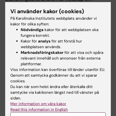
missförhållandet på något sätt, t.ex. genom
Vi använder kakor (cookies)
egna iakttagelser eller genom annans
På Karolinska Institutets webbplats använder vi
rapportering. För mer information om hur ett
kakor för olika syften:
ärende ska hanteras och vilket stöd du som
Nödvändiga
kakor för att webbplatsen ska
chef kan få i utrednings- och åtgärdsarbetet,
fungera korrekt.
se länk till riktlinjer och rutin nedan.
Kakor för
analys
för att förstå hur
webbplatsen används.
Marknadsföringskakor
för att visa och spåra
relevant innehåll och annonser från externa
plattformar.
Riktlinjer och rutin
Viss information kan överföras till länder utanför EU.
Genom att samtycka godkänner du att vi sparar
KI:s riktlinjer avseende diskriminering,
cookies.
trakasserier och kränkande särbehandling
Du kan när som helst ändra eller återkalla ditt
samtycke via kakikonen längst ned till vänster på
sidan.
NVS rutin för att förebygga och motverka
Mer information om våra kakor
trakasserier, sexuella trakasserier,
Read this information in English
repressalier och kränkande särbehandling