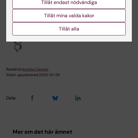
Tillåt endast nödvändiga
Tillåt mina valda kakor
Tillåt alla
Hade du nytta av informationen på denna sida?
Yes
No
Redaktör:
Annika Clemes
Sidan uppdaterad:
2025-01-28
Dela
Mer om det här ämnet