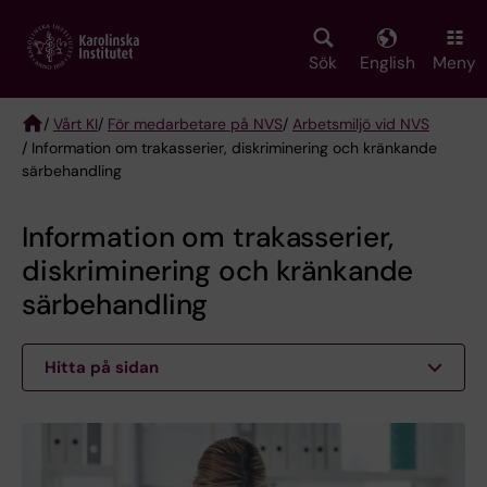
Skip
to
main
Sök
English
Meny
content
/
Vårt KI
/
För medarbetare på NVS
/
Arbetsmiljö vid NVS
/ Information om trakasserier, diskriminering och kränkande
Breadcrumb
särbehandling
Information om trakasserier,
diskriminering och kränkande
särbehandling
Hitta på sidan