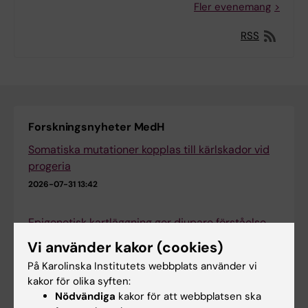
Fler evenemang
RSS
Forskningsnyheter MedH
Somatiska mutationer kopplas till kärlskador vid
progeria
2026-07-31 13:42
Epigenetisk kartläggning ger djupare förståelse
av leukemi
Vi använder kakor (cookies)
2026-07-09 08:16
På Karolinska Institutets webbplats använder vi
kakor för olika syften:
Nya insikter om hur serotonin påverkar
Nödvändiga
kakor för att webbplatsen ska