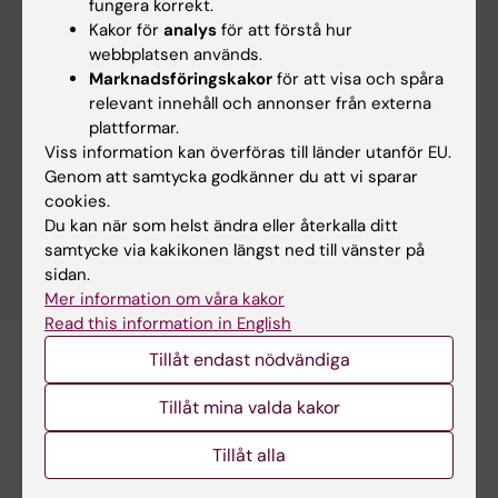
fungera korrekt.
allergirelaterade immunceller
Kakor för
analys
för att förstå hur
2026-07-02 15:29
webbplatsen används.
Marknadsföringskakor
för att visa och spåra
MedH-forskare prisas för välciterad publikation
relevant innehåll och annonser från externa
plattformar.
2026-07-02 14:55
Viss information kan överföras till länder utanför EU.
Genom att samtycka godkänner du att vi sparar
cookies.
Fler nyheter
Du kan när som helst ändra eller återkalla ditt
samtycke via kakikonen längst ned till vänster på
RSS
sidan.
Mer information om våra kakor
Read this information in English
Tillåt endast nödvändiga
Tillåt mina valda kakor
Tillåt alla