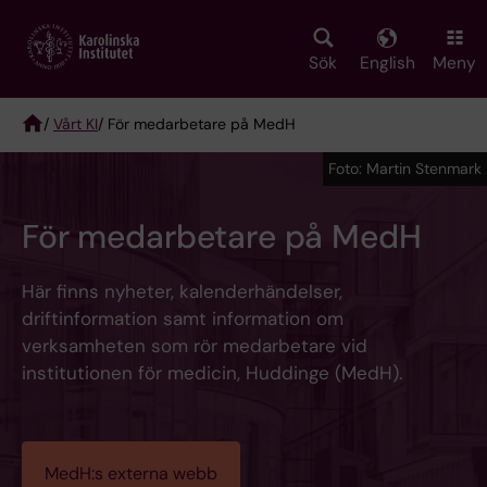
Skip
to
main
Sök
English
Meny
content
/
Vårt KI
/ För medarbetare på MedH
Breadcrumb
Foto: Martin Stenmark
För medarbetare på MedH
Här finns nyheter, kalenderhändelser,
driftinformation samt information om
verksamheten som rör medarbetare vid
institutionen för medicin, Huddinge (MedH).
MedH:s externa webb