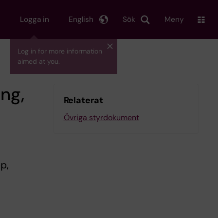
Logga in
English
Sök
Meny
Log in for more information
aimed at you.
ing,
Relaterat
Övriga styrdokument
p,