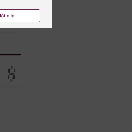
llåt alla
Yes
No