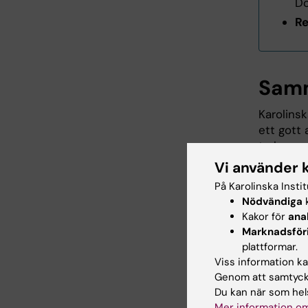
D
Re
Samm
Karolinsk
ett gott 
trakasse
präglas 
Vi använder 
Diskrimin
På Karolinska Insti
allvarlig
Nödvändiga
k
till fram
Kakor för
ana
medarbet
Marknadsför
mötet m
plattformar.
respekt.
Viss information kan
Genom att samtycka
Du kan när som hels
Mer information om