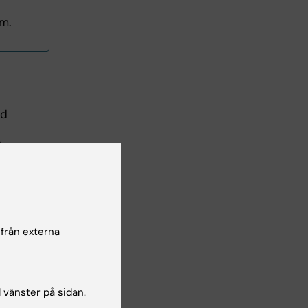
m.
ed
ka
.
 ett
ter
liga
 från externa
ed
l vänster på sidan.