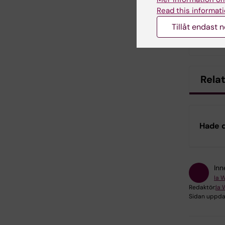
Riktl
Read this informati
Tillåt endast 
R
särbeh
Rela
Hade d
Inn
Ia 
Redaktör:
Ia 
Sidan uppda