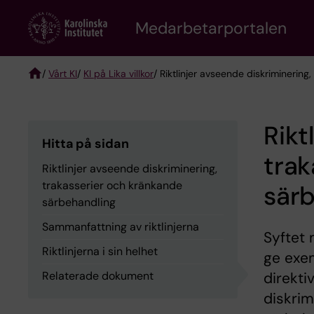
Skip
to
Medarbetarportalen
main
content
/
Vårt KI
/
KI på Lika villkor
/ Riktlinjer avseende diskriminerin
Breadcrumb
Rikt
Hitta på sidan
trak
Riktlinjer avseende diskriminering,
trakasserier och kränkande
sär
särbehandling
Sammanfattning av riktlinjerna
Syftet 
Riktlinjerna i sin helhet
ge exem
Relaterade dokument
direkti
diskrim