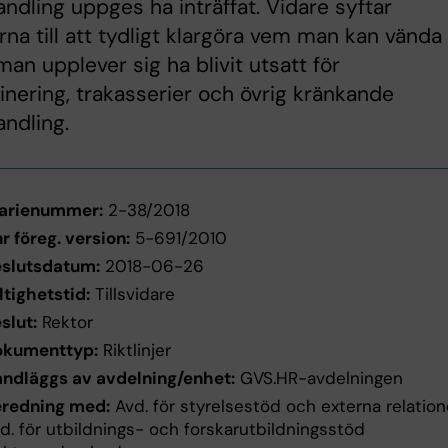
ndling uppges ha inträffat. Vidare syftar
jerna till att tydligt klargöra vem man kan vända
 man upplever sig ha blivit utsatt för
inering, trakasserier och övrig kränkande
ndling.
arienummer:
2-38/2018
r föreg. version:
5-691/2010
slutsdatum:
2018-06-26
ltighetstid:
Tillsvidare
slut:
Rektor
okumenttyp:
Riktlinjer
ndläggs av avdelning/enhet:
GVS.HR-avdelningen
redning med:
Avd. för styrelsestöd och externa relation
d. för utbildnings- och forskarutbildningsstöd