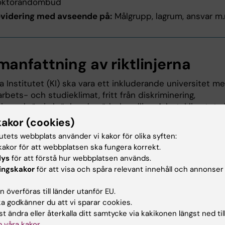
oktorandombud
videring med avseende på:
Målgrupp, lagrum, ansvar m.
anfattning av riktlinjerna
a Institutet (KI) ska vara ett inkluderande universitet m
arbets- och studieklimat, fritt från diskriminering,
rier och övrig kränkande särbehandling. Arbetsklimatet s
av ömsesidig respekt mellan medarbetare och studenter
kakor (cookies)
ering, trakasserier och övrig kränkande särbehandling är
tutets webbplats använder vi kakor för olika syften:
t hot mot hälsa, välbefinnande, arbetsglädje och möjlighe
akor för att webbplatsen ska fungera korrekt.
gång. KI arbetar därför aktivt mot dessa beteenden. Varje
lys
för att förstå hur webbplatsen används.
are och student har ett eget ansvar för att i det vardag
ingskakor
för att visa och spåra relevant innehåll och annonser
ed medarbetare/medstudenter behandla var och en m
 överföras till länder utanför EU.
 godkänner du att vi sparar cookies.
t ändra eller återkalla ditt samtycke via kakikonen längst ned til
 våra kakor