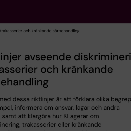
g, trakasserier och kränkande särbehandling
linjer avseende diskriminer
asserier och kränkande
behandling
med dessa riktlinjer är att förklara olika begrep
pel, informera om ansvar, lagar och andra
v samt att klargöra hur KI agerar om
inering, trakasserier eller kränkande