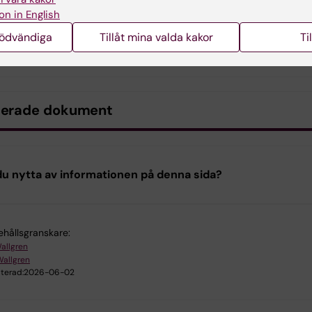
injerna i sin helhet
on in English
nödvändiga
Tillåt mina valda kakor
Ti
iktlinjer avseende diskriminering, trakasserier och kränkande
andling
(PDF, 428.65 KB)
terade dokument
u nytta av informationen på denna sida?
ehållsgranskare:
Wallgren
Wallgren
terad:
2026-06-02