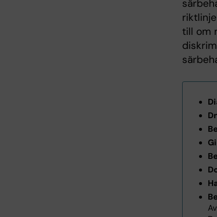
särbeha
riktlin
till om
diskrim
särbeha
Di
Dn
Be
Gi
Be
D
Ha
Be
Av