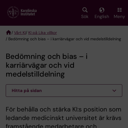
Skip
to
main
Sök
English
Meny
content
/
Vårt KI
/
KI på Lika villkor
/ Bedömning och bias – i karriärvägar och vid medelstilldelning
Breadcrumb
Bedömning och bias – i
karriärvägar och vid
medelstilldelning
Hitta på sidan
För behålla och stärka KI:s position som
ledande medicinskt universitet är krävs
framstående medarbetare och