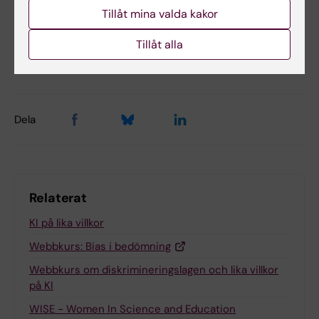
Tillåt mina valda kakor
Innehållsgranskare:
Kristina Ullgren
Tillåt alla
Redaktör:
Kristina Ullgren
Sidan uppdaterad:
2026-05-13
Dela
Relaterat
KI på lika villkor
Webbkurs: Bias i bedömning
Webbkurs om diskrimineringslagen och lika villkor
på KI
WISE - Women In Science and Education