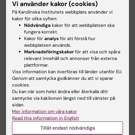
KI:s webbutbildning om bias i
Vi använder kakor (cookies)
bedömningsprocesser
- på svenska
På Karolinska Institutets webbplats använder vi
Samma kurs på engelska
kakor för olika syften:
Nödvändiga
kakor för att webbplatsen ska
fungera korrekt.
Kakor för
analys
för att förstå hur
webbplatsen används.
Dokument
Marknadsföringskakor
för att visa och spåra
relevant innehåll och annonser från externa
Implicit bias in academia
plattformar.
Viss information kan överföras till länder utanför EU.
Genom att samtycka godkänner du att vi sparar
Practical Guide to Improving Gender Equality in
cookies.
Research Organisations
Du kan när som helst ändra eller återkalla ditt
samtycke via kakikonen längst ned till vänster på
sidan.
Hade du nytta av informationen på denna sida?
Mer information om våra kakor
Yes
Read this information in English
No
Tillåt endast nödvändiga