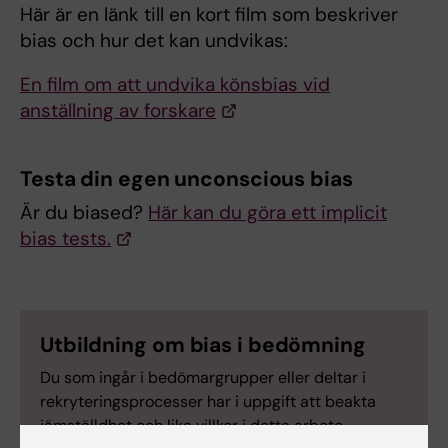
Här är en länk till en kort film som beskriver
bias och hur det kan undvikas:
En film om att undvika könsbias vid
anställning av forskare
Testa din egen unconscious bias
Är du biased?
Här kan du göra ett implicit
bias tests.
Utbildning om bias i bedömning
Du som ingår i bedömargrupper eller deltar i
rekryteringsprocesser har i uppgift att beakta
jämställdhet och lika villkor i detta arbete.