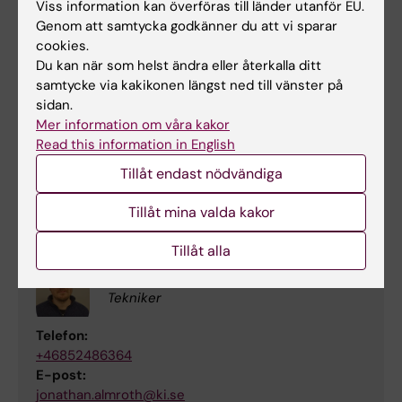
Viss information kan överföras till länder utanför EU.
Pontus Ericsson Anstedt
Genom att samtycka godkänner du att vi sparar
Drifttekniker
cookies.
Du kan när som helst ändra eller återkalla ditt
Telefon:
samtycke via kakikonen längst ned till vänster på
+46852486239
sidan.
E-post:
Mer information om våra kakor
pontus.ericsson.anstedt@ki.se
Read this information in English
Tillåt endast nödvändiga
Gods och Logistik
Tillåt mina valda kakor
Tillåt alla
Jonathan Almroth
Tekniker
Telefon:
+46852486364
E-post:
jonathan.almroth@ki.se