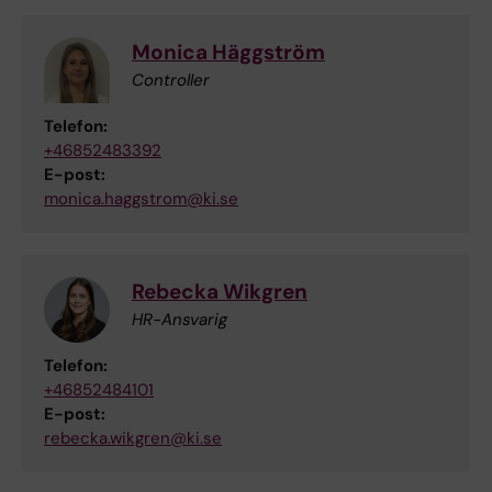
Monica Häggström
Controller
Telefon:
+46852483392
E-post:
monica.haggstrom@ki.se
Rebecka Wikgren
HR-Ansvarig
Telefon:
+46852484101
E-post:
rebecka.wikgren@ki.se