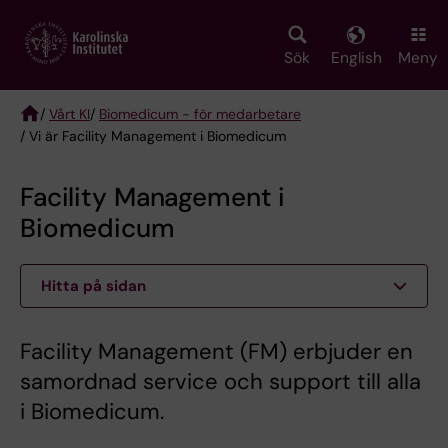
Skip
to
main
Sök
English
Meny
content
/
Vårt KI
/
Biomedicum - för medarbetare
/ Vi är Facility Management i Biomedicum
Breadcrumb
Facility Management i
Biomedicum
Hitta på sidan
Facility Management (FM) erbjuder en
samordnad service och support till alla
i Biomedicum.