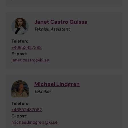
Janet Castro Guissa
Teknisk Assistent
Telefon:
+46852487292
E-post:
janet.castro@ki.se
Michael Lindgren
Tekniker
Telefon:
+46852487062
E-post:
michael.lindgren@ki.se