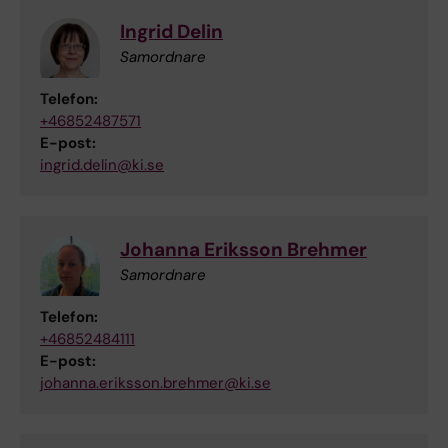
Ingrid Delin
Samordnare
Telefon:
+46852487571
E-post:
ingrid.delin@ki.se
Johanna Eriksson Brehmer
Samordnare
Telefon:
+46852484111
E-post:
johanna.eriksson.brehmer@ki.se