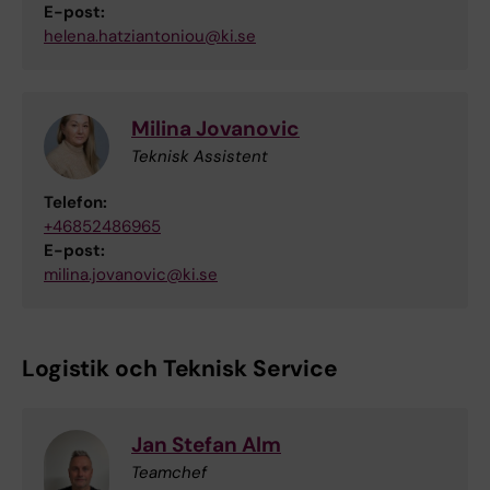
E-post:
helena.hatziantoniou@ki.se
Milina Jovanovic
Teknisk Assistent
Telefon:
+46852486965
E-post:
milina.jovanovic@ki.se
Logistik och Teknisk Service
Jan Stefan Alm
Teamchef