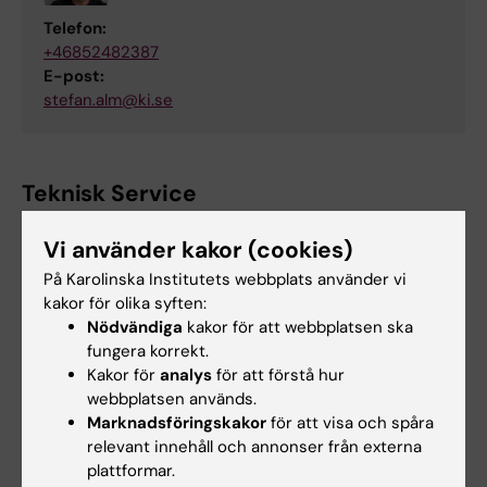
Telefon:
+46852482387
E-post:
stefan.alm@ki.se
Teknisk Service
Vi använder kakor (cookies)
Andreas Adolfsson
På Karolinska Institutets webbplats använder vi
Drifttekniker
kakor för olika syften:
Nödvändiga
kakor för att webbplatsen ska
Telefon:
fungera korrekt.
+46852487333
Kakor för
analys
för att förstå hur
E-post:
webbplatsen används.
andreas.adolfsson@ki.se
Marknadsföringskakor
för att visa och spåra
relevant innehåll och annonser från externa
plattformar.