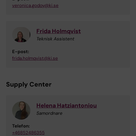
veronica.godoy@ki.se
Frida Holmqvist
Teknisk Assistent
E-post:
frida.holmqvist@ki.se
Supply Center
Helena Hatziantoniou
Samordnare
Telefon:
+46852486355