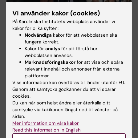
Vi använder kakor (cookies)
På Karolinska Institutets webbplats använder vi
Vi är Facility Management Biomedicum
kakor för olika syften:
Nödvändiga
kakor för att webbplatsen ska
Facility Management (FM) Biomedicum erbjuder en
fungera korrekt.
samordnad service för att stötta och underlätta
Kakor för
analys
för att förstå hur
kärnverksamhetens dagliga arbete.
webbplatsen används.
Marknadsföringskakor
för att visa och spåra
relevant innehåll och annonser från externa
Karolinska Institutets IT Support
plattformar.
Viss information kan överföras till länder utanför EU.
Manualer och information om IT-tjänster.
Genom att samtycka godkänner du att vi sparar
cookies.
IT-support finns på plats i Biomedicum,
Du kan när som helst ändra eller återkalla ditt
Solnavägen 9, Solna. Öppettider: 13.00-16.00
samtycke via kakikonen längst ned till vänster på
måndag till fredag. Gäller endast för IT-
sidan.
Mer information om våra kakor
relaterade ärenden.
Read this information in English