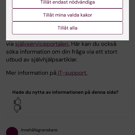
Tillåt endast nödvändiga
Kontakt information
Telefon: +46(0)8-524 822 22
Tillåt mina valda kakor
Behöver du hjälp att lösa ett IT-problem är du
Tillåt alla
välkommen att skapa ett supportärende
via
självserviceportalen.
Här kan du också
söka information om din fråga via ett stort
utbud av självhjälpsartiklar.
Mer information på
IT-support.
Hade du nytta av informationen på denna sida?
Yes
No
Innehållsgranskare: