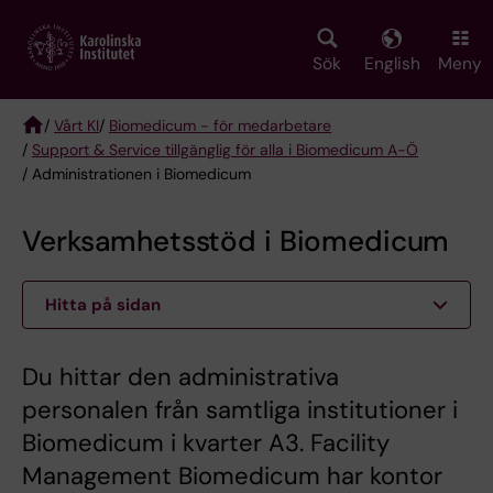
Skip
to
main
Sök
English
Meny
content
/
Vårt KI
/
Biomedicum - för medarbetare
/
Support & Service tillgänglig för alla i Biomedicum A-Ö
Breadcrumb
/ Administrationen i Biomedicum
Verksamhetsstöd i Biomedicum
Hitta på sidan
Du hittar den administrativa
personalen från samtliga institutioner i
Biomedicum i kvarter A3. Facility
Management Biomedicum har kontor