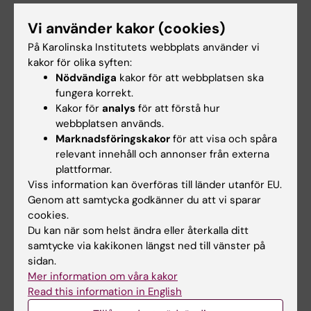
Vi använder kakor (cookies)
Waste Management in Biomedicum
På Karolinska Institutets webbplats använder vi
FM Helpdesk
kakor för olika syften:
Nödvändiga
kakor för att webbplatsen ska
fungera korrekt.
Kakor för
analys
för att förstå hur
Hade du nytta av informationen på denna sida?
webbplatsen används.
Yes
Marknadsföringskakor
för att visa och spåra
No
relevant innehåll och annonser från externa
plattformar.
Viss information kan överföras till länder utanför EU.
Innehållsgranskare:
Genom att samtycka godkänner du att vi sparar
Johanna Steen
cookies.
Sidan uppdaterad:
2026-01-28
Du kan när som helst ändra eller återkalla ditt
samtycke via kakikonen längst ned till vänster på
sidan.
Mer information om våra kakor
Dela
Read this information in English