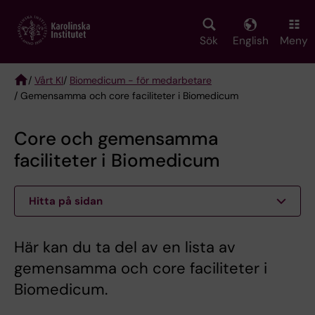
Skip
to
main
Sök
English
Meny
content
/
Vårt KI
/
Biomedicum - för medarbetare
/ Gemensamma och core faciliteter i Biomedicum
Breadcrumb
Core och gemensamma
faciliteter i Biomedicum
Hitta på sidan
Här kan du ta del av en lista av
gemensamma och core faciliteter i
Biomedicum.