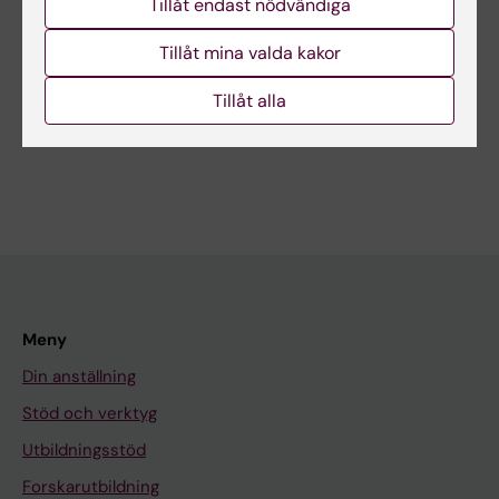
Tillåt endast nödvändiga
Tillåt mina valda kakor
Mer om det här ämnet
Tillåt alla
Alla core-faciliteter på KI
Meny
Din anställning
Stöd och verktyg
Utbildningsstöd
Forskarutbildning