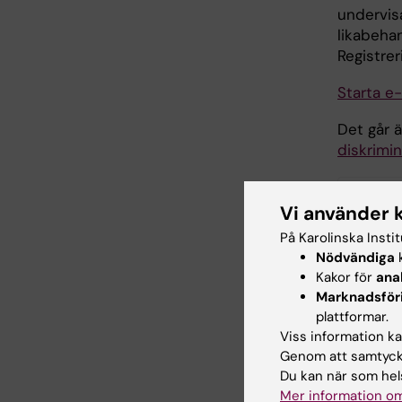
undervisa
likabehan
Registrer
Starta e
Det går ä
diskrimi
Vi använder 
Hade d
På Karolinska Insti
Nödvändiga
k
Kakor för
ana
Inn
Marknadsför
Kris
plattformar.
Redaktör:
Kri
Viss information kan
Sidan uppda
Genom att samtycka
Du kan när som hels
Mer information om