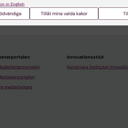
on in English
nödvändiga
Tillåt mina valda kakor
Ti
etarportalen
Innovationsstöd
Medarbetarportalen
Karolinska Institutet Innovati
arbetarportalen
nya medarbetare