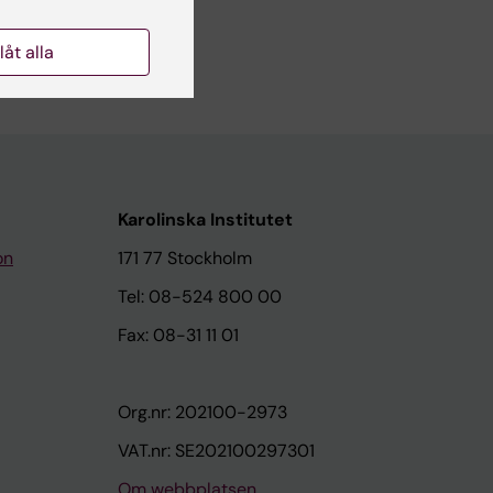
llåt alla
Karolinska Institutet
on
171 77 Stockholm
Tel: 08-524 800 00
Fax: 08-31 11 01
Org.nr: 202100-2973
VAT.nr: SE202100297301
Om webbplatsen