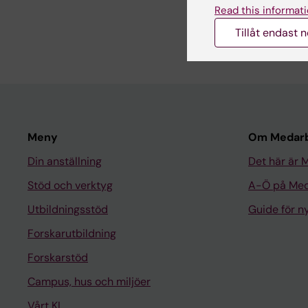
Dela
Read this informati
Tillåt endast 
Meny
Om Medarb
Din anställning
Det här är 
Stöd och verktyg
A-Ö på Med
Utbildningsstöd
Guide för 
Forskarutbildning
Forskarstöd
Campus, hus och miljöer
Vårt KI