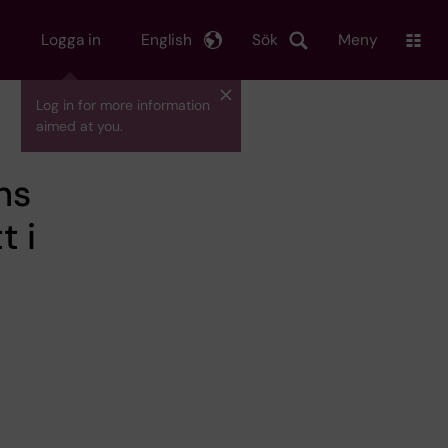
Logga in
English
Sök
Meny
Log in for more information
aimed at you.
ns
t i