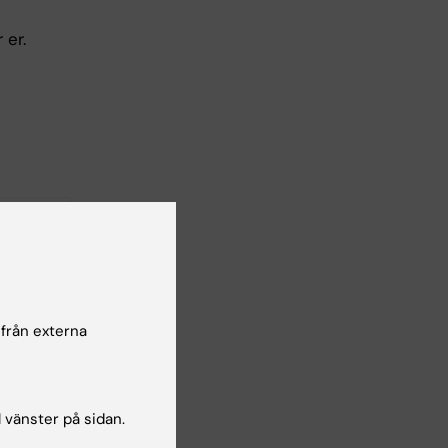
 er.
Yes
No
 från externa
l vänster på sidan.