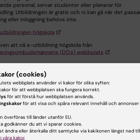
nde personal, servar studenter eller planerar för
dling. Utbildningen är gratis och ni kan gå när det passar
ing eller inloggning behövs inte.
-utbildningen högskola
ven att nå e-utbildning högskola från
neringsombudsmannens (DO:s) webbplats
.
kakor (cookies)
u nytta av informationen på denna sida?
tutets webbplats använder vi kakor för olika syften:
akor för att webbplatsen ska fungera korrekt.
lys
för att förstå hur webbplatsen används.
ehållsgranskare:
ingskakor
för att visa och spåra relevant innehåll och annonser
tina Ullgren
stina Ullgren
 överföras till länder utanför EU.
terad:
2026-02-04
 godkänner du att vi sparar cookies.
t ändra eller återkalla ditt samtycke via kakikonen längst ned til
 våra kakor