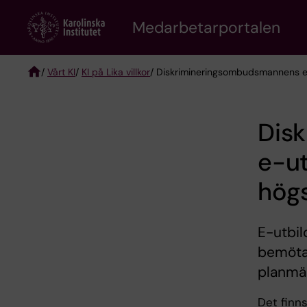
Skip
to
Medarbetarportalen
main
content
/
Vårt KI
/
KI på Lika villkor
/ Diskrimineringsombudsmannens e-
Breadcrumb
Dis
e-ut
hög
E-utbil
bemöta
planmäs
Det finns