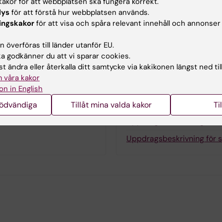
akor för att webbplatsen ska fungera korrekt.
lys
för att förstå hur webbplatsen används.
ingskakor
för att visa och spåra relevant innehåll och annonser
 överföras till länder utanför EU.
Uppdragsbeskrivning
 godkänner du att vi sparar cookies.
t ändra eller återkalla ditt samtycke via kakikonen längst ned til
dning på forskarnivå
Riktlinjer för forskarutb
 våra kakor
Arbets- och beslutsordni
on in English
Uppdragsbeskrivning för 
nödvändiga
Tillåt mina valda kakor
Ti
Uppdragsbeskrivning för 
Uppdragsbeskrivning för s