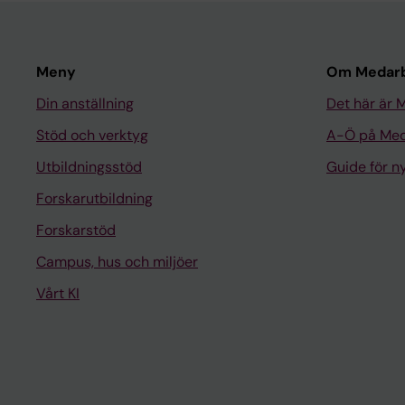
Meny
Om Medarb
Din anställning
Det här är 
Stöd och verktyg
A-Ö på Med
Utbildningsstöd
Guide för 
Forskarutbildning
Forskarstöd
Campus, hus och miljöer
Vårt KI