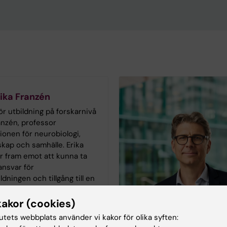
ika Franzén
ör utbildning på forskarnivå
anzén, professor
tionen för neurobiologi,
kap och samhälle. Erika
r fram emot att kunna ta
ansvar för
ldningen och tillgång till en
tform för att driva dessa
kakor (cookies)
tutets webbplats använder vi kakor för olika syften: