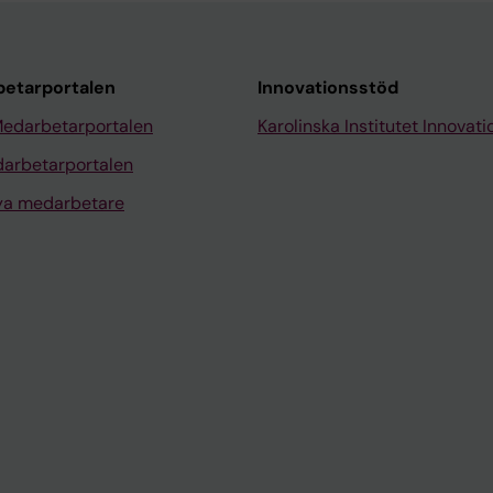
etarportalen
Innovationsstöd
Medarbetarportalen
Karolinska Institutet Innovati
arbetarportalen
nya medarbetare