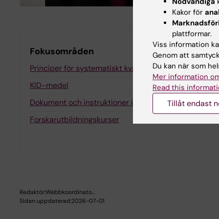
Nödvändiga
k
Kakor för
ana
Marknadsför
plattformar.
Viss information kan
Fokusområden
Genom att samtycka
Du kan när som hels
Principer för systematiskt kvalitetsarbete inom utbil
Mer information om
KID-medel
Read this informati
Dokument och instruktioner inom forskarutbildning
Tillåt endast 
Forskarutbildningskurser
Redaktör:
Webbkoordinato…
Sidan uppdaterad:
2026-07-01