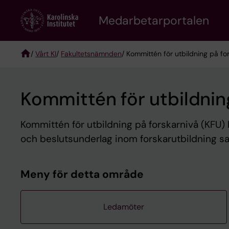
Skip
to
Medarbetarportalen
main
content
/
Vårt KI
/
Fakultetsnämnden
/ Kommittén för utbildning på fo
Breadcrumb
Kommittén för utbildnin
Kommittén för utbildning på forskarnivå (KFU)
och beslutsunderlag inom forskarutbildning sa
Meny för detta område
Ledamöter