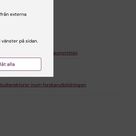
 från externa
ar
l vänster på sidan.
ildningsprogrammen
ng för Kurs- och programkommittén
Disputationskommittén
llåt alla
KID styrgrupp
tudierektorer inom forskarutbildningen