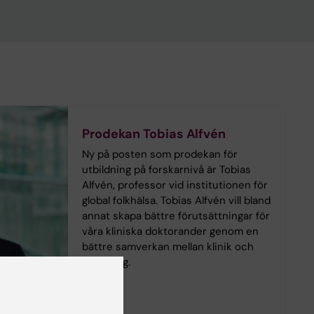
Prodekan Tobias Alfvén
Ny på posten som prodekan för
utbildning på forskarnivå är Tobias
Alfvén, professor vid institutionen för
global folkhälsa. Tobias Alfvén vill bland
annat skapa bättre förutsättningar för
våra kliniska doktorander genom en
bättre samverkan mellan klinik och
forskning.