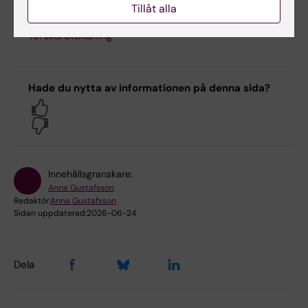
Tillåt alla
Kontakt studierektorer och administratörer för
forskarutbildning
Hade du nytta av informationen på denna sida?
Yes
No
Innehållsgranskare:
Anna Gustafsson
Redaktör:
Anna Gustafsson
Sidan uppdaterad:
2026-06-24
Dela