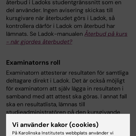
återbud i Ladoks studentgränssnitt som en
del använder. Ingen avisering skickas till
kursgivare när återbudet görs i Ladok, så
kontrollera därför i Ladok om återbud har
lämnats. Se Ladok-manualen
Återbud på kurs
- när gjordes återbudet?
Examinatorns roll
Examinatorn attesterar resultaten för samtliga
deltagare direkt i Ladok. Det är också möjligt
för examinatorn att själv lägga in resultaten i
samband med att attest ska göras. I annat fall
ska en resultatlista, lämnas till
studieadministratören på den kursgivande
institutionen som underlag, lämpligen inom 14
Vi använder kakor (cookies)
dagar efter avslutad kurs.
På Karolinska Institutets webbplats använder vi