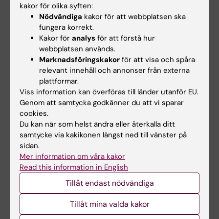
kakor för olika syften:
Läs mer om
Examination av
Nödvändiga
kakor för att webbplatsen ska
forskarutbildningskurs
.
fungera korrekt.
Kakor för
analys
för att förstå hur
webbplatsen används.
Studieintyg
Marknadsföringskakor
för att visa och spåra
Studieintyg skriver doktoranden själv ut via
relevant innehåll och annonser från externa
plattformar.
Ladoks studentgränssnitt
. Inga andra
Viss information kan överföras till länder utanför EU.
certifikat eller intyg ska utfärdas, för att
Genom att samtycka godkänner du att vi sparar
undvika risken för dubbelregistrering av
cookies.
poäng.
Du kan när som helst ändra eller återkalla ditt
samtycke via kakikonen längst ned till vänster på
sidan.
Mer information om våra kakor
Länkar
Read this information in English
Tillåt endast nödvändiga
Manualer och anvisningar för Ladok
Tillåt mina valda kakor
Ladok