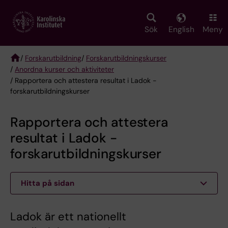
Skip
to
main
Sök
English
Meny
content
/
Forskarutbildning
/
Forskarutbildningskurser
/
Anordna kurser och aktiviteter
Breadcrumb
/ Rapportera och attestera resultat i Ladok -
forskarutbildningskurser
Rapportera och attestera
resultat i Ladok -
forskarutbildningskurser
Hitta på sidan
Ladok är ett nationellt