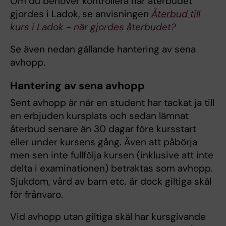
Om du behöver kontrollera när återbudet
gjordes i Ladok, se anvisningen
Återbud till
kurs i Ladok - när gjordes återbudet?
Se även nedan gällande hantering av sena
avhopp.
Hantering av sena avhopp
Sent avhopp är när en student har tackat ja till
en erbjuden kursplats och sedan lämnat
återbud senare än 30 dagar före kursstart
eller under kursens gång. Även att påbörja
men sen inte fullfölja kursen (inklusive att inte
delta i examinationen) betraktas som avhopp.
Sjukdom, vård av barn etc. är dock giltiga skäl
för frånvaro.
Vid avhopp utan giltiga skäl har kursgivande