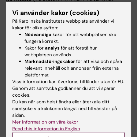
forskarutbildningsprogram), samt även
Vi använder kakor (cookies)
uppgift om eventuell debiterad administrativ
På Karolinska Institutets webbplats använder vi
avgift.
kakor för olika syften:
Nödvändiga
kakor för att webbplatsen ska
[1]
Kurs- och programkommittén 2016-05-31
fungera korrekt.
och 2018-10-02.
Kakor för
analys
för att förstå hur
webbplatsen används.
Att ställa in en kurs
Marknadsföringskakor
för att visa och spåra
relevant innehåll och annonser från externa
Om kursen tillhör ett
plattformar.
forskarutbildningsprogram, stäm av med
Viss information kan överföras till länder utanför EU.
ansvariga för detta innan du fattar beslutet att
Genom att samtycka godkänner du att vi sparar
ställa in.
cookies.
Du kan när som helst ändra eller återkalla ditt
När beslut har tagits att ställa in en kurs, gör
samtycke via kakikonen längst ned till vänster på
du som kursgivare något av följande,
sidan.
beroende på tidpunkten:
Mer information om våra kakor
Read this information in English