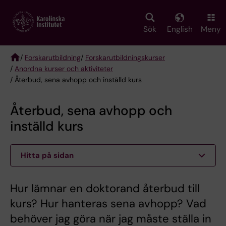
Skip
to
main
Sök
English
Meny
content
/
Forskarutbildning
/
Forskarutbildningskurser
/
Anordna kurser och aktiviteter
Breadcrumb
/ Återbud, sena avhopp och inställd kurs
Återbud, sena avhopp och
inställd kurs
Hitta på sidan
Hur lämnar en doktorand återbud till
kurs? Hur hanteras sena avhopp? Vad
behöver jag göra när jag måste ställa in