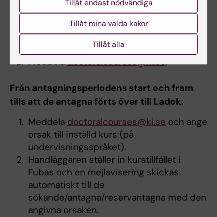
Fram tills att ansökningsperioden har
Tillåt endast nödvändiga
startat:
Tillåt mina valda kakor
Ta bort kurstillfället i Fubas via knappen
Tillåt alla
Ta bort
.
Meddela
doctoralcourses@ki.se
.
Från antagningsperiodens start och fram
tills att de antagna förts över till Ladok:
Meddela
doctoralcourses@ki.se
och ange
orsak till inställd kurs (på
undervisningsspråket).
Handläggaren ställer in kurstillfället i
Fubas och en mejlavisering skickas
automatiskt till de
sökande/antagna/reservantagna med den
angivna orsaken.