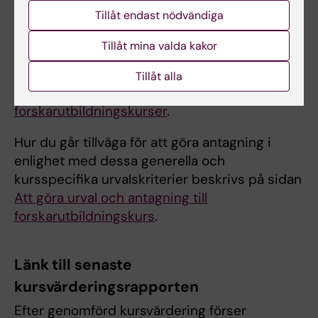
den generella indelningen av sökande i fyra
Tillåt endast nödvändiga
kategorier. Inom varje kategori tillämpas
sedan de kursspecifika urvalskriterierna.
Tillåt mina valda kakor
Se vidare om generella urvalskriterier på
Tillåt alla
sidan
Behörighet och urval till
forskarutbildningskurser
.
Hur du går tillväga för att göra antagning i
enlighet med dessa generella och
kursspecifika urvalskriterier beskrivs på sidan
Att göra urval och antagning till
forskarutbildningskurs
.
Länk till senaste
kursvärderingsrapporten
Efter genomförd kursvärdering förser