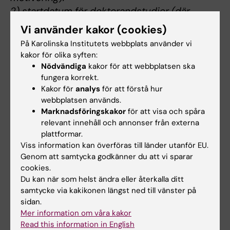
2) startdatum för doktorandstudier (där
tidigare startdatum har förtur).
Vi använder kakor (cookies)
På Karolinska Institutets webbplats använder vi
Här följer ett par andra exempel på hur
kakor för olika syften:
specifika urvalskriterier kan formuleras:
Nödvändiga
kakor för att webbplatsen ska
fungera korrekt.
Urval sker utifrån sökandes skriftliga
Kakor för
analys
för att förstå hur
motivering till deltagande i kursen
webbplatsen används.
Doktorander som arbetar inom
Marknadsföringskakor
för att visa och spåra
relevant innehåll och annonser från externa
ämnesområdet xxx prioriteras vid
plattformar.
antagning. Urval sker utifrån 1) motivering
Viss information kan överföras till länder utanför EU.
2) startdatum för doktorandstudier
Genom att samtycka godkänner du att vi sparar
cookies.
Generella urvalskriterier
Du kan när som helst ändra eller återkalla ditt
samtycke via kakikonen längst ned till vänster på
Överordnade de specifika urvalskriterierna är
sidan.
de generella urvalskriterierna, som inte ska
Mer information om våra kakor
anges i kurskatalogens urvalstext utan utgör
Read this information in English