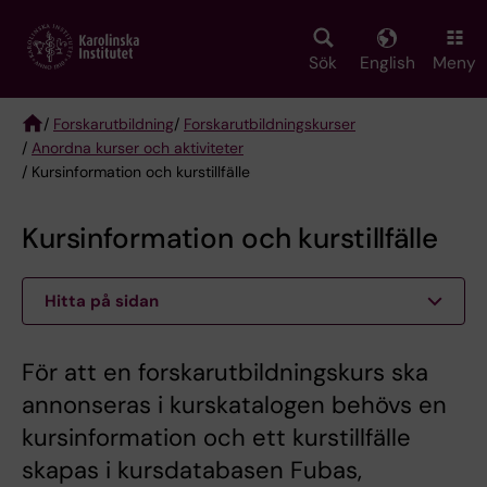
Skip
to
main
Sök
English
Meny
content
/
Forskarutbildning
/
Forskarutbildningskurser
/
Anordna kurser och aktiviteter
Breadcrumb
/ Kursinformation och kurstillfälle
Kursinformation och kurstillfälle
Hitta på sidan
För att en forskarutbildningskurs ska
annonseras i kurskatalogen behövs en
kursinformation och ett kurstillfälle
skapas i kursdatabasen Fubas,