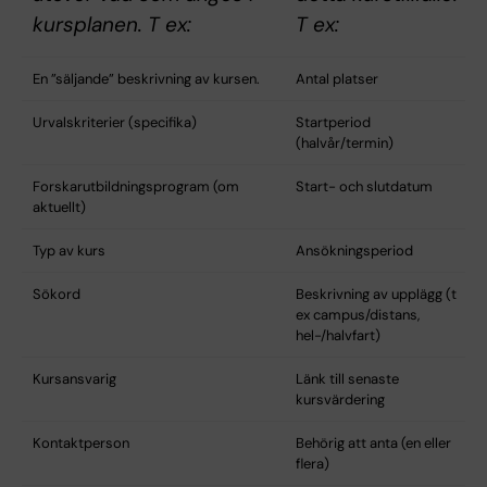
kursplanen. T ex:
T ex:
En ”säljande” beskrivning av kursen.
Antal platser
Urvalskriterier (specifika)
Startperiod
(halvår/termin)
Forskarutbildningsprogram (om
Start- och slutdatum
aktuellt)
Typ av kurs
Ansökningsperiod
Sökord
Beskrivning av upplägg (t
ex campus/distans,
hel-/halvfart)
Kursansvarig
Länk till senaste
kursvärdering
Kontaktperson
Behörig att anta (en eller
flera)