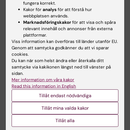
september 2020 ska vara textade. Det
fungera korrekt.
innebär att filmer som du skapar för dina
Kakor för
analys
för att förstå hur
kurser måste ha undertexter.
webbplatsen används.
Marknadsföringskakor
för att visa och spåra
relevant innehåll och annonser från externa
plattformar.
5. Lägg till alternativ text till bilder
Viss information kan överföras till länder utanför EU.
Alternativ text, eller ”alt-text”, kan läsas av
Genom att samtycka godkänner du att vi sparar
tekniska hjälpmedel, vilket gör att fler i din
cookies.
målgrupp får tillgång till ditt innehåll. Vi
Du kan när som helst ändra eller återkalla ditt
samtycke via kakikonen längst ned till vänster på
rekommenderar att du lägger till alt-texter till
sidan.
dina bilder på dina Canvas-sidor.
Mer information om våra kakor
Read this information in English
Tillåt endast nödvändiga
Video som beskriver dessa fem
Tillåt mina valda kakor
principer
Tillåt alla