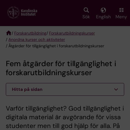
Skip
to
main
Sök
English
Meny
content
/
Forskarutbildning
/
Forskarutbildningskurser
/
Anordna kurser och aktiviteter
Breadcrumb
/ Åtgärder för tillgänglighet i forskarutbildningskurser
Fem åtgärder för tillgänglighet i
forskarutbildningskurser
Hitta på sidan
Varför tillgänglighet? God tillgänglighet i
digitala material är avgörande för vissa
studenter men till god hjälp för alla. På