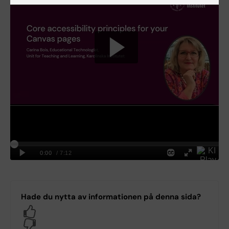
Hade du nytta av informationen på denna sida?
Yes
No