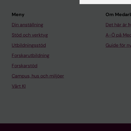
Meny
Om Medarb
Din anställning
Det här är 
Stöd och verktyg
A-Ö på Med
Utbildningsstöd
Guide för 
Forskarutbildning
Forskarstöd
Campus, hus och miljöer
Vårt KI