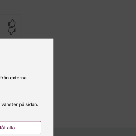
Yes
No
 från externa
l vänster på sidan.
llåt alla