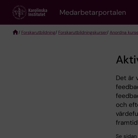
Skip
to
Medarbetarportalen
main
content
/
Forskarutbildning
/
Forskarutbildningskurser
/
Anordna kurser
Breadcrumb
Akti
Det är 
feedbac
feedbac
och eft
värdefu
framtid
Se sida