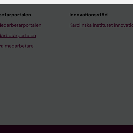
etarportalen
Innovationsstöd
Medarbetarportalen
Karolinska Institutet Innovati
arbetarportalen
nya medarbetare