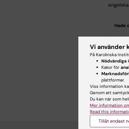
engelska
Hade d
Vi använder 
Inn
På Karolinska Insti
Ing
Nödvändiga
k
Redaktör:
An
Sidan uppda
Kakor för
ana
Marknadsför
plattformar.
Viss information kan
Dela
Genom att samtycka
Du kan när som hels
Mer information om
Read this informati
Tillåt endast 