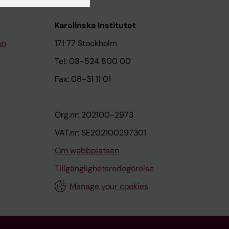
Karolinska Institutet
on
171 77 Stockholm
Tel: 08-524 800 00
Fax: 08-31 11 01
Org.nr: 202100-2973
VAT.nr: SE202100297301
Om webbplatsen
Tillgänglighetsredogörelse
Manage your cookies