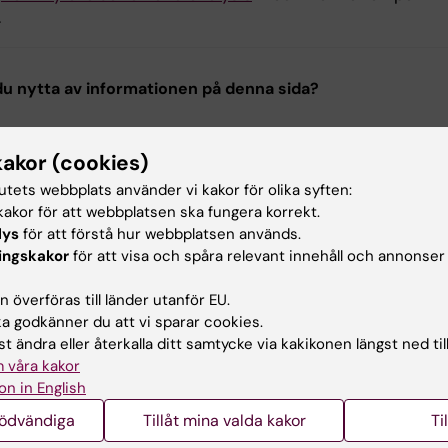
.
u nytta av informationen på denna sida?
kakor (cookies)
ehållsgranskare:
tutets webbplats använder vi kakor för olika syften:
eborg van der Ploeg
akor för att webbplatsen ska fungera korrekt.
na Gustafsson
terad:
2025-11-10
lys
för att förstå hur webbplatsen används.
ingskakor
för att visa och spåra relevant innehåll och annonser
 överföras till länder utanför EU.
 godkänner du att vi sparar cookies.
t ändra eller återkalla ditt samtycke via kakikonen längst ned til
 våra kakor
on in English
nödvändiga
Tillåt mina valda kakor
Ti