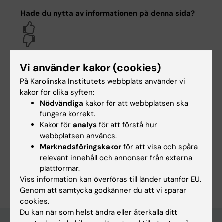
Hade du nytta av informationen på denna sida?
Yes
No
Vi använder kakor (cookies)
Innehållsgranskare:
På Karolinska Institutets webbplats använder vi
Björn Andersson
kakor för olika syften:
Redaktör:
Annica Lindkvist-Kyllönen
Nödvändiga
kakor för att webbplatsen ska
Sidan uppdaterad:
2025-07-14
fungera korrekt.
Kakor för
analys
för att förstå hur
webbplatsen används.
Dela
Marknadsföringskakor
för att visa och spåra
relevant innehåll och annonser från externa
plattformar.
Viss information kan överföras till länder utanför EU.
Genom att samtycka godkänner du att vi sparar
cookies.
Du kan när som helst ändra eller återkalla ditt