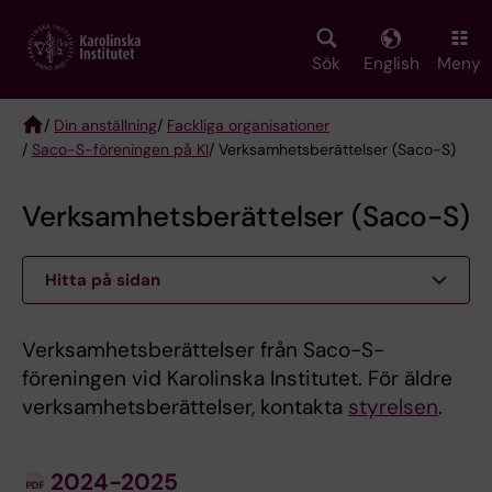
Skip
to
main
Sök
English
Meny
content
/
Din anställning
/
Fackliga organisationer
/
Saco-S-föreningen på KI
/ Verksamhetsberättelser (Saco-S)
Breadcrumb
Verksamhetsberättelser (Saco-S)
Hitta på sidan
Verksamhetsberättelser från Saco-S-
föreningen vid Karolinska Institutet. För äldre
verksamhetsberättelser, kontakta
styrelsen
.
2024-2025