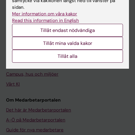
samtycke via kakikonen längst ned till vänster på
sidan.
Mer information om våra kakor
Meny
Read this information in English
Din anställning
Tillåt endast nödvändiga
Stöd och verktyg
Tillåt mina valda kakor
Utbildningsstöd
Forskarutbildning
Tillåt alla
Forskarstöd
Campus, hus och miljöer
Vårt KI
Om Medarbetarportalen
Det här är Medarbetarportalen
A-Ö på Medarbetarportalen
Guide för nya medarbetare