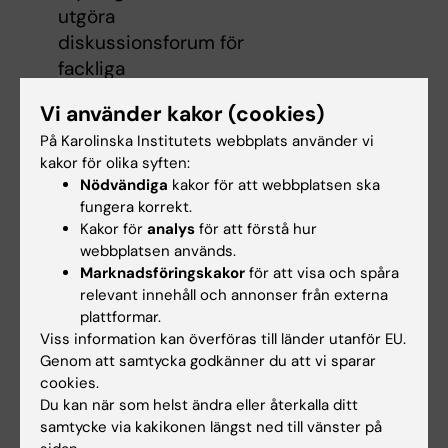
utgöra
diskussionsforum för
fackliga
representanter.
Vi använder kakor (cookies)
På Karolinska Institutets webbplats använder vi
kakor för olika syften:
Nödvändiga
kakor för att webbplatsen ska
fungera korrekt.
Mer om vad Saco-S är och gör finns att läsa i
Kakor för
analys
för att förstå hur
webbplatsen används.
Presentation om Saco-S: För dig som är
Marknadsföringskakor
för att visa och spåra
akademiker i staten
relevant innehåll och annonser från externa
plattformar.
Viss information kan överföras till länder utanför EU.
Genom att samtycka godkänner du att vi sparar
cookies.
Du kan när som helst ändra eller återkalla ditt
samtycke via kakikonen längst ned till vänster på