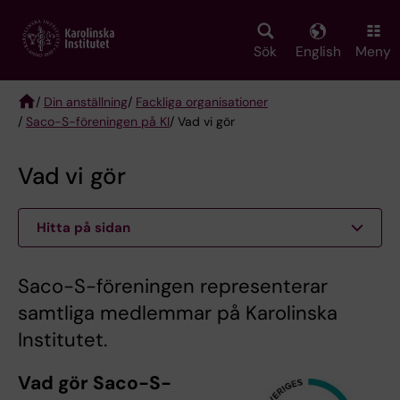
Skip
to
main
Sök
English
Meny
content
/
Din anställning
/
Fackliga organisationer
/
Saco-S-föreningen på KI
/ Vad vi gör
Breadcrumb
Vad vi gör
Hitta på sidan
Saco-S-föreningen representerar
samtliga medlemmar på Karolinska
Institutet.
Vad gör Saco-S-