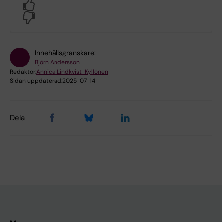
Yes
No
Innehållsgranskare:
Björn Andersson
Redaktör:
Annica Lindkvist-Kyllönen
Sidan uppdaterad:
2025-07-14
Dela