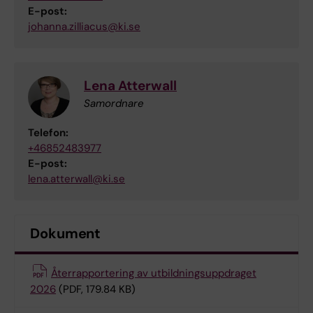
E-post:
johanna.zilliacus@ki.se
Lena Atterwall
Samordnare
Telefon:
+46852483977
E-post:
lena.atterwall@ki.se
Dokument
Återrapportering av utbildningsuppdraget
2026
(PDF, 179.84 KB)