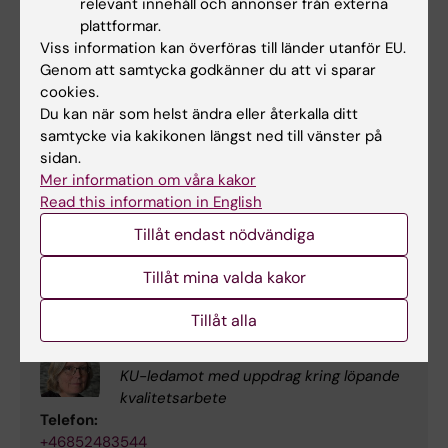
relevant innehåll och annonser från externa
plattformar.
Viss information kan överföras till länder utanför EU.
Institutions temautvärderingar
Genom att samtycka godkänner du att vi sparar
cookies.
För att möta olika behov av utvärderingar kan
Du kan när som helst ändra eller återkalla ditt
utbildningsnämnder och programnämnder
samtycke via kakikonen längst ned till vänster på
genomföra utvärderingar på ett specifikt tema
sidan.
som komplement till de obligatoriska
Mer information om våra kakor
utvärderingarna.
Read this information in English
Tillåt endast nödvändiga
Kontakt
Tillåt mina valda kakor
Tillåt alla
Johanna Zilliacus
KU-ledamot med uppdrag kring löpande
kvalitetsarbete
Telefon:
+46852483544