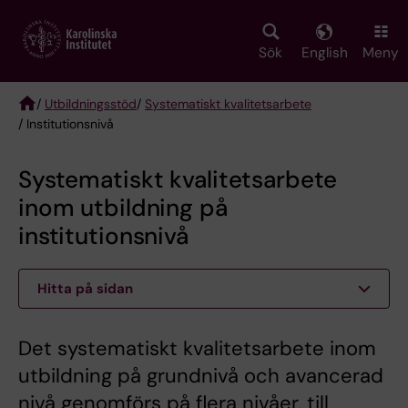
Skip
to
main
Sök
English
Meny
content
/
Utbildningsstöd
/
Systematiskt kvalitetsarbete
/ Institutionsnivå
Breadcrumb
Systematiskt kvalitetsarbete
inom utbildning på
institutionsnivå
Hitta på sidan
Det systematiskt kvalitetsarbete inom
utbildning på grundnivå och avancerad
nivå genomförs på flera nivåer, till