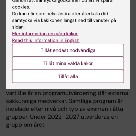
begära in flera små återrapporteringar under
Genom att samtycka godkänner du att vi sparar
cookies.
året.
Du kan när som helst ändra eller återkalla ditt
samtycke via kakikonen längst ned till vänster på
sidan.
Beskrivning av hur återrapporteringen
Mer information om våra kakor
går till
Read this information in English
Tillåt endast nödvändiga
Regelbunden granskning
Tillåt mina valda kakor
Regelbunden granskning av KI:s alla program
Tillåt alla
på grundnivå och avancerad nivå innebär att
från och med 2022 genomgår alla program
vart 8:e år en programutvärdering där externa
sakkunniga medverkar. Samtliga program är
indelade efter nivå och typ av examen i åtta
grupper. Under 2022–2027 utvärderas en
grupp om året.