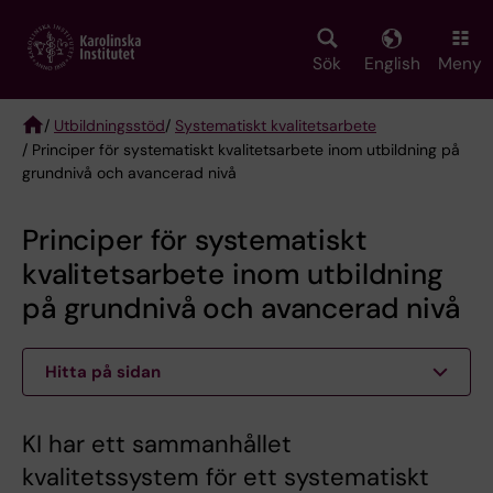
Skip
to
main
Sök
English
Meny
content
/
Utbildningsstöd
/
Systematiskt kvalitetsarbete
/ Principer för systematiskt kvalitetsarbete inom utbildning på
Breadcrumb
grundnivå och avancerad nivå
Principer för systematiskt
kvalitetsarbete inom utbildning
på grundnivå och avancerad nivå
Hitta på sidan
KI har ett sammanhållet
kvalitetssystem för ett systematiskt