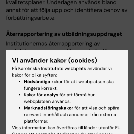
kvalitetsplaner. Underlagen används bland
annat för att följa upp och identifiera behov av
förbättringsarbete.
Återrapportering
av utbildningsuppdraget
Institutionernas återrapportering av
utbildningsuppdraget till kommittén för
utbildning på grundnivå och avancerad nivå
Vi använder kakor (cookies)
genomförs varje år. Återrapporteringen
På Karolinska Institutets webbplats använder vi
omfattar ett antal områden som bedömts vara
kakor för olika syften:
relevanta för återrapportering.
Nödvändiga
kakor för att webbplatsen ska
fungera korrekt.
En viktig princip är att innehållet i
Kakor för
analys
för att förstå hur
webbplatsen används.
återrapporteringen ska täcka in alla relevanta
Marknadsföringskakor
för att visa och spåra
områden som är viktiga för hög kvalitet i
relevant innehåll och annonser från externa
utbildningen så att kommittén för utbildning
plattformar.
på grundnivå och avancerad nivå inte behöver
Viss information kan överföras till länder utanför EU.