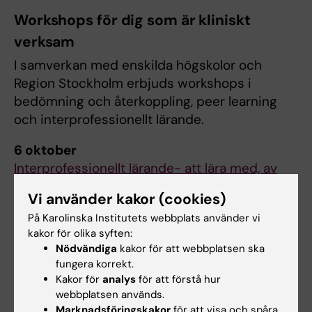
Workshops för dig som är kliniskt
verksam
I samverkan med enskilda högskolor och
Region Stockholm erbjuds workshops i
bedömning och återkoppling, peer learning
och interprofessionellt lärande.
6 oktober
Interprofessionellt lärande- att lära med, av
och om varandra. Workshop på Marie
Vi använder kakor (cookies)
Cederschiöld högskola
På Karolinska Institutets webbplats använder vi
kakor för olika syften:
14 oktober
Nödvändiga
kakor för att webbplatsen ska
Bedömning och återkoppling. Digital workshop
fungera korrekt.
i zoom
Kakor för
analys
för att förstå hur
webbplatsen används.
12 november
Marknadsföringskakor
för att visa och spåra