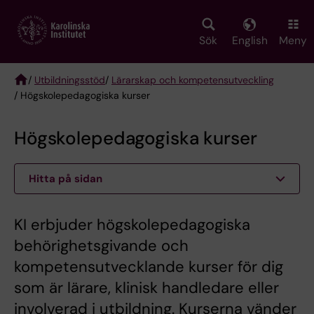
Skip
to
main
Sök
English
Meny
content
/
Utbildningsstöd
/
Lärarskap och kompetensutveckling
/ Högskolepedagogiska kurser
Breadcrumb
Högskolepedagogiska kurser
Hitta på sidan
KI erbjuder högskolepedagogiska
behörighetsgivande och
kompetensutvecklande kurser för dig
som är lärare, klinisk handledare eller
involverad i utbildning. Kurserna vänder