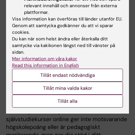
Peer learning- att lära med och av varandra.
relevant innehåll och annonser från externa
Digital workshop i zoom
plattformar.
Viss information kan överföras till länder utanför EU.
2 december
Genom att samtycka godkänner du att vi sparar
Bedömning och återkoppling i VIL/VFU
cookies.
Du kan när som helst ändra eller återkalla ditt
samtycke via kakikonen längst ned till vänster på
sidan.
Se kalender med alla workshops och kurser inom
Mer information om våra kakor
undervisning och pedagogik
Read this information in English
Tillåt endast nödvändiga
Självstudiekurser
Tillåt mina valda kakor
Du som är lärare eller involverad i utbildning
Tillåt alla
kan också ta del av många kurser och
workshops som ett praktiskt stöd. Dessa
självstudiekurser online ger inte motsvarande
högskolepoäng eller är pedagogiskt
meriterande, men ger dig stöd i ditt