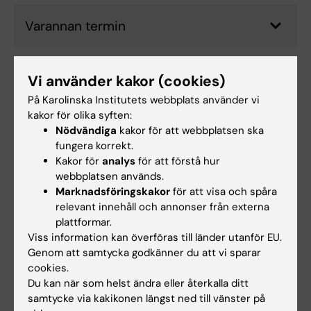
Varannan termin
Var tredje termin
Vi använder kakor (cookies)
På Karolinska Institutets webbplats använder vi
kakor för olika syften:
Mer information om kurser
Nödvändiga
kakor för att webbplatsen ska
fungera korrekt.
Du hittar mer information om respektive kurs
Kakor för
analys
för att förstå hur
på sidan
Högskolepedagogiska kurser
.
webbplatsen används.
Marknadsföringskakor
för att visa och spåra
relevant innehåll och annonser från externa
Hade du nytta av informationen på denna sida?
plattformar.
Yes
Viss information kan överföras till länder utanför EU.
Genom att samtycka godkänner du att vi sparar
No
cookies.
Du kan när som helst ändra eller återkalla ditt
samtycke via kakikonen längst ned till vänster på
Redaktör:
Miriam Mosesson