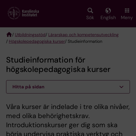
Skip
to
main
Sök
English
Meny
content
/
Utbildningsstöd
/
Lärarskap och kompetensutveckling
/
Högskolepedagogiska kurser
/ Studieinformation
Breadcrumb
Studieinformation för
högskolepedagogiska kurser
Hitta på sidan
Våra kurser är indelade i tre olika nivåer,
med olika behörighetskrav.
Introduktionskurser ger dig som ska
börja undervisa praktiska verktyg och