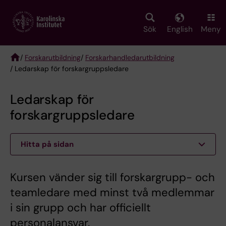
Skip
to
main
Sök
English
Meny
content
/
Forskarutbildning
/
Forskarhandledarutbildning
/ Ledarskap för forskargruppsledare
Breadcrumb
Ledarskap för
forskargruppsledare
Hitta på sidan
Kursen vänder sig till forskargrupp- och
teamledare med minst två medlemmar
i sin grupp och har officiellt
personalansvar.