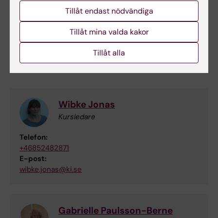
versionen av sidan
.
Tillåt endast nödvändiga
Tillåt mina valda kakor
Tillåt alla
Kontakt
Wibke Jonas
Kursledare
Telefon:
+46852482871
E-post:
wibke.jonas@ki.se
Gabrielle Paulsson-Berne