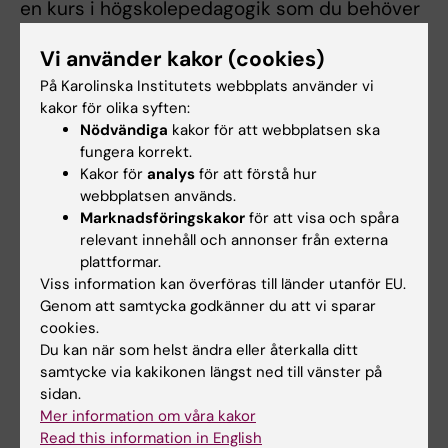
en kurs i högskolepedagogik som du behöver
för titeln docent eller lärartjänst, se
Vi använder kakor (cookies)
istället:
Higher Education courses | Staff
Portal
På Karolinska Institutets webbplats använder vi
kakor för olika syften:
Nödvändiga
kakor för att webbplatsen ska
Kursledare
fungera korrekt.
Kakor för
analys
för att förstå hur
Kursen arrangeras av
Enheten för
webbplatsen används.
Undervisning och lärande
(UoL).
Marknadsföringskakor
för att visa och spåra
relevant innehåll och annonser från externa
plattformar.
Viss information kan överföras till länder utanför EU.
Genom att samtycka godkänner du att vi sparar
Kursdatum
2027/2028
cookies.
Du kan när som helst ändra eller återkalla ditt
Kursen kommer starta nästa gång ht
samtycke via kakikonen längst ned till vänster på
2027. Ansökningsperioden är mellan 1
sidan.
februari - 10 mars 2027.
Mer information om våra kakor
Read this information in English
Kursen ges på engelska. Läs mer på
den engelska