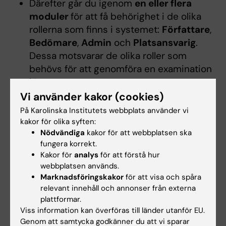
Därefter går du igenom
en eller flera
moduler
för att få behörighet i de olika
rollerna som finns i systemet:
Författare
,
Bedömare
,
Admin
och
Platsansvarig
.
Dessa motsvarar de olika roller som
behövs för att genomföra en examination
i Inspera.
Vi använder kakor (cookies)
På Karolinska Institutets webbplats använder vi
Hur registrerar jag mig på kursen?
kakor för olika syften:
Fyll i
formuläret för Inspera
. Vi registrerar dig
Nödvändiga
kakor för att webbplatsen ska
fungera korrekt.
då på kursen, skapar konton åt dig i systemet
Kakor för
analys
för att förstå hur
samt skickar dig en bekräftelse när det är
webbplatsen används.
klart.
Marknadsföringskakor
för att visa och spåra
relevant innehåll och annonser från externa
plattformar.
Kan jag få tillgång till manualen?
Viss information kan överföras till länder utanför EU.
Genom att samtycka godkänner du att vi sparar
Ja, kursen och manualen bygger på samma