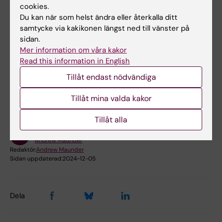
cookies.
material. Du kan få tillgång till Canvas
Du kan när som helst ändra eller återkalla ditt
kursrummet utan att behöva göra övningarna
samtycke via kakikonen längst ned till vänster på
via formuläret
.
sidan.
Mer information om våra kakor
Read this information in English
Hade du nytta av informationen på denna sida?
Tillåt endast nödvändiga
Yes
No
Tillåt mina valda kakor
Tillåt alla
Innehållsgranskare:
Andrew Maunder
Redaktör:
Andrew Maunder
Sidan uppdaterad:
2024-12-05
Dela