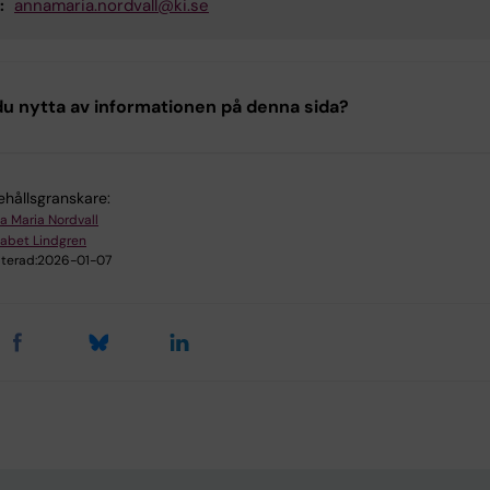
:
annamaria.nordvall@ki.se
u nytta av informationen på denna sida?
ehållsgranskare:
a Maria Nordvall
sabet Lindgren
terad:
2026-01-07