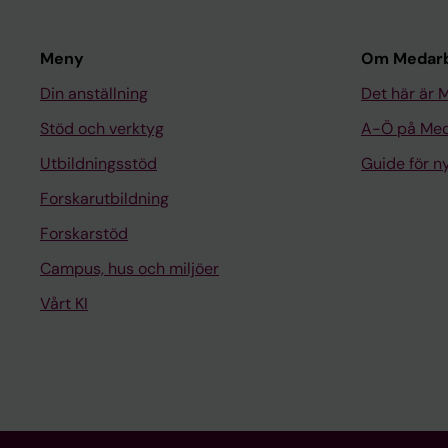
Meny
Om Medarb
Din anställning
Det här är 
Stöd och verktyg
A-Ö på Med
Utbildningsstöd
Guide för 
Forskarutbildning
Forskarstöd
Campus, hus och miljöer
Vårt KI