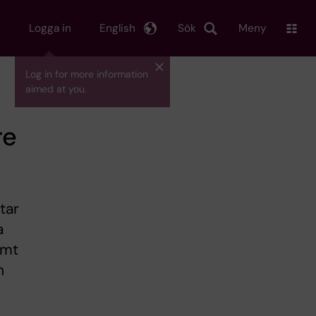
Logga in
English
Sök
Meny
Log in for more information
aimed at you.
re
tar
a
amt
h