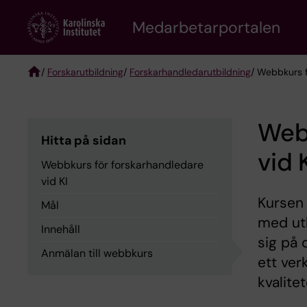
Skip
to
Medarbetarportalen
main
content
/
Forskarutbildning
/
Forskarhandledarutbildning
/ Webbkurs f
Breadcrumb
Web
Hitta på sidan
vid 
Webbkurs för forskarhandledare
vid KI
Kursen
Mål
med utb
Innehåll
sig på 
Anmälan till webbkurs
ett ver
kvalitet