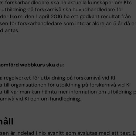
I:s forskarhandledare ska ha aktuella kunskaper om KI:s
r utbildning på forskarnivå ska huvudhandledare för
er fr.o.m. den 1 april 2016 ha ett godkänt resultat från
en för forskarhandledare som inte är äldre än 5 år då e
d antas.
nomförd webbkurs ska du:
 regelverket för utbildning på forskarnivå vid KI
 till organisationen för utbildning på forskarnivå vid KI
a till var man kan hämta mer information om utbildning 
karnivå vid KI och om handledning.
håll
en är indelad i nio avsnitt som avslutas med ett test. E