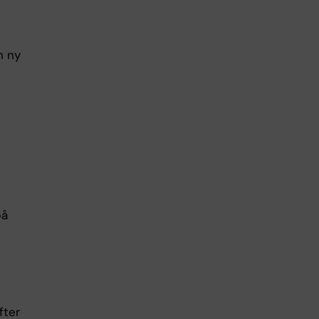
n ny
på
fter