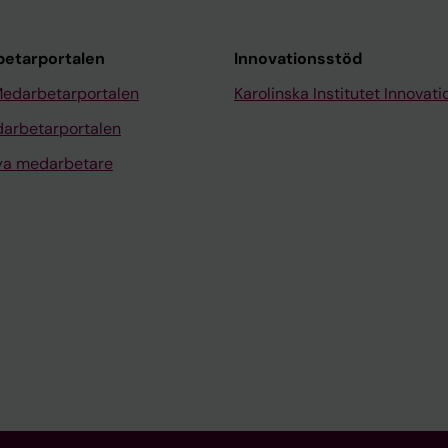
etarportalen
Innovationsstöd
Medarbetarportalen
Karolinska Institutet Innovati
arbetarportalen
nya medarbetare