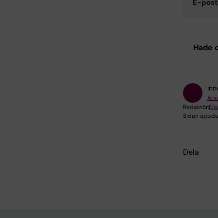
E-post
Hade d
Inn
Ann
Redaktör:
Eli
Sidan uppda
Dela