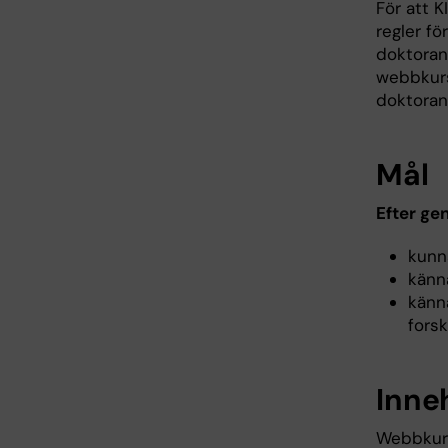
För att K
regler fö
doktorand
webbkurs
doktoran
Mål
Efter ge
kunna
känna
känn
fors
Inne
Webbkurs