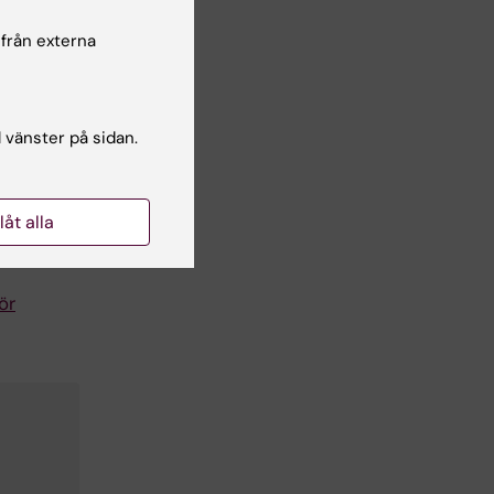
va
 från externa
en
l vänster på sidan.
ett
llåt alla
ör