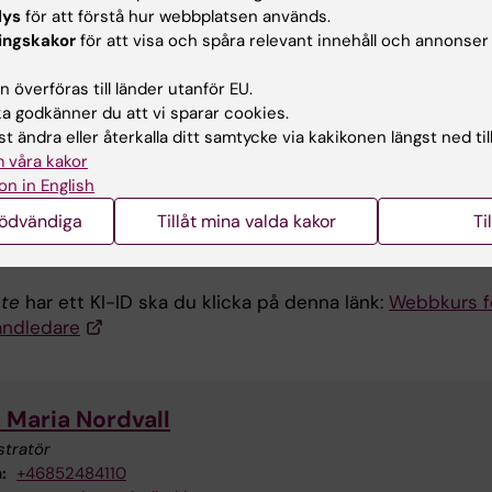
lys
för att förstå hur webbplatsen används.
r klarat av de sista testfrågorna i kursen, så kan du skri
ingskakor
för att visa och spåra relevant innehåll och annonser
ntyg och spara det som bevis på att du har genomgått d
ade kursen för forskarhandledare vid KI.
 överföras till länder utanför EU.
 godkänner du att vi sparar cookies.
t ändra eller återkalla ditt samtycke via kakikonen längst ned til
lan till webbkurs
 våra kakor
on in English
en gör du i Canvas som är KI:s lärplattform. Om du har 
nödvändiga
Tillåt mina valda kakor
Ti
 du registrera dig på kursen genom att följa denna länk:
 för forskarhandledare
nte
har ett KI-ID ska du klicka på denna länk:
Webbkurs f
andledare
 Maria Nordvall
stratör
:
+46852484110