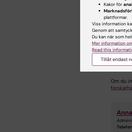
Kakor för
ana
När du ha
Marknadsför
ut ett i
plattformar.
webbaser
Viss information kan
Genom att samtycka
Du kan när som hels
Anmä
Mer information om
Read this informati
Webbkurs
Tillåt endast 
KI-ID kan
Webbkurs
Om du
i
forskarh
Anna
Admini
Telefon