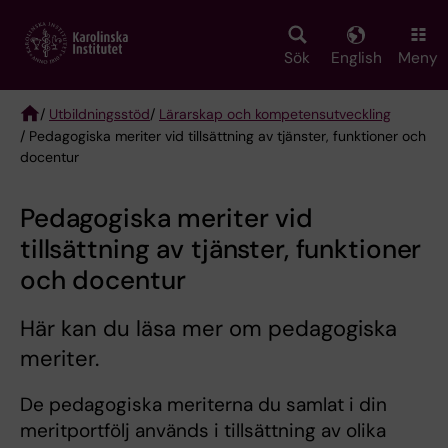
Skip
to
main
Sök
English
Meny
content
/
Utbildningsstöd
/
Lärarskap och kompetensutveckling
/ Pedagogiska meriter vid tillsättning av tjänster, funktioner och
Breadcrumb
docentur
Pedagogiska meriter vid
tillsättning av tjänster, funktioner
och docentur
Här kan du läsa mer om pedagogiska
meriter.
De pedagogiska meriterna du samlat i din
meritportfölj används i tillsättning av olika