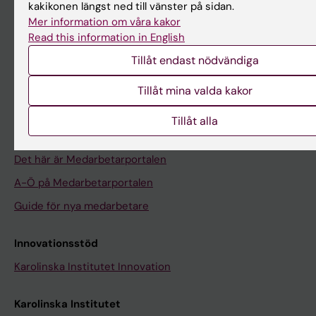
Utbildningsstöd
kakikonen längst ned till vänster på sidan.
Mer information om våra kakor
Forskarutbildning
Read this information in English
Forskarstöd
Tillåt endast nödvändiga
Campus, hus och miljöer
Tillåt mina valda kakor
Vårt KI
Tillåt alla
Om Medarbetarportalen
Det här är Medarbetarportalen
A-Ö på Medarbetarportalen
Guide för nya medarbetare
Innovationsstöd
Karolinska Institutet Innovation
Karolinska Institutet