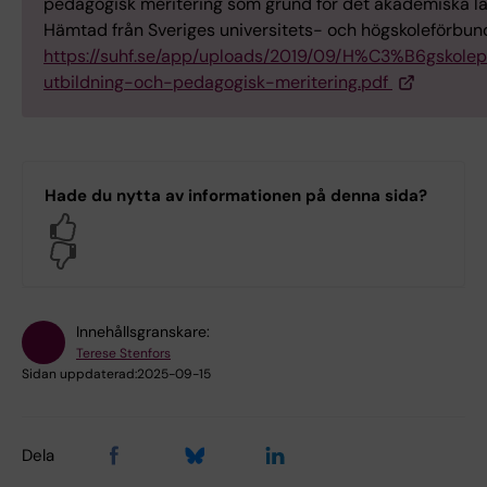
pedagogisk meritering som grund för det akademiska lä
Hämtad från Sveriges universitets- och högskoleförbun
https://suhf.se/app/uploads/2019/09/H%C3%B6gskole
utbildning-och-pedagogisk-meritering.pdf
Hade du nytta av informationen på denna sida?
Yes
No
Innehållsgranskare:
Terese Stenfors
Sidan uppdaterad:
2025-09-15
Dela