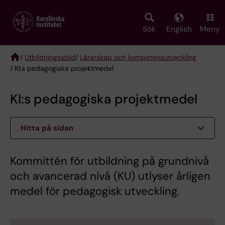
Skip
to
main
Sök
English
Meny
content
/
Utbildningsstöd
/
Lärarskap och kompetensutveckling
/ KI:s pedagogiska projektmedel
Breadcrumb
KI:s pedagogiska projektmedel
Hitta på sidan
Kommittén för utbildning på grundnivå
och avancerad nivå (KU) utlyser årligen
medel för pedagogisk utveckling.