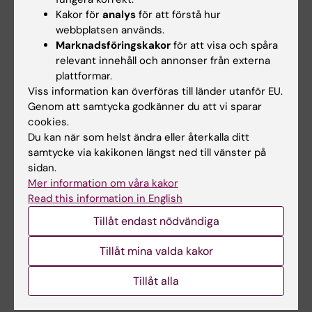
Kakor för
analys
för att förstå hur
Titel:
Är klinisk livehandledning hjälpsam och
webbplatsen används.
effektivt för att utveckla terapeutisk
Marknadsföringskakor
för att visa och spåra
relevant innehåll och annonser från externa
kompetens vid psykoterapiutbildning?.
plattformar.
Kontakt:
Sven Alfonsson
Viss information kan överföras till länder utanför EU.
Genom att samtycka godkänner du att vi sparar
Titel:
360-film - ett interaktivt digitalt verktyg
cookies.
för att träna kliniska scenarier i autentisk
Du kan när som helst ändra eller återkalla ditt
miljö.
samtycke via kakikonen längst ned till vänster på
Kontakt:
Anna Svenningsson
sidan.
Mer information om våra kakor
Titel:
Utveckling och implementering av
Read this information in English
instrument för bedömning av professionalism
Tillåt endast nödvändiga
inom logopedi.
Kontakt:
Joakim Körner Gustafsson
Tillåt mina valda kakor
Tillåt alla
Beviljade ansökningar 2022