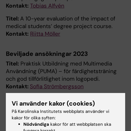
Kontakt:
Tobias Alfvén
Titel:
A 10-year evaluation of the impact of
medical students’ degree project course.
Kontakt:
Riitta Möller
Beviljade ansökningar 2023
Titel:
Praktisk Utbildning med Multimedia
Användning (PUMA) – för färdighetsträning
och god tillförlitlighet inom logopedi.
Kontakt:
Sofia Strömbergsson
Titel:
Perceptions of teaching and learning
Vi använder kakor (cookies)
during implementation of team-based
På Karolinska Institutets webbplats använder vi
learning in the medical programme
kakor för olika syften:
curriculum.
Nödvändiga
kakor för att webbplatsen ska
Kontakt:
Anna Kiessling
fungera korrekt.