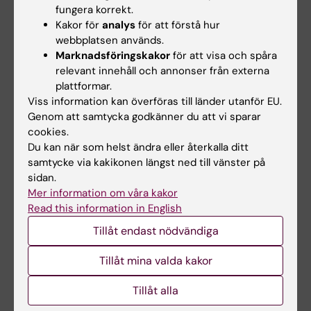
Anknytningen till KI ger praktikanten tillgång
fungera korrekt.
Kakor för
analys
för att förstå hur
till KI-konto, KI-mejl, tillgång till
webbplatsen används.
friskvårdsaktiviteter med mera.
Marknadsföringskakor
för att visa och spåra
relevant innehåll och annonser från externa
Erasmuspraktik vid KI
plattformar.
Viss information kan överföras till länder utanför EU.
Om studenten kommer från ett land som ingår
Genom att samtycka godkänner du att vi sparar
i Erasmus+ kan studenten ha rätt till
cookies.
Erasmusstipendium för Erasmuspraktik
Du kan när som helst ändra eller återkalla ditt
(Erasmus+ Traineeship) från sitt hemlärosäte.
samtycke via kakikonen längst ned till vänster på
Erasmuspraktikanten hanteras inte heller av
sidan.
Mer information om våra kakor
de internationella handläggarna vid KI utan i
Read this information in English
stället av motsvarigheten vid studentens
Tillåt endast nödvändiga
hemuniversitet. Praktikanten har inte heller
rätt till den service som utbytesstudenter vid
Tillåt mina valda kakor
KI erbjuds.
Tillåt alla
För en Erasmuspraktikant måste ett Learning