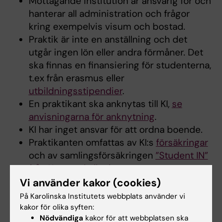
Mottagande institution är ansvarig för och
hanterar all administration och frågor
kring exempelvis visum och bostad.
Praktik är inte en anställning och det
utgår ingen lön eller andra förmåner. Det
ska finnas en finansiering för studenterna,
t.ex från erasmus eller
utbildningsstipendier
.
En praktikant ska anknytas till KI,
se
anvisningarna för anknytning
.
KI har inget ansvar för att ordna boende.
Praktikanten omfattas av KI:s
försäkringar
och av samlingsförsäkringen
”Student IN”
från Kammarkollegiet
.
Institutionen har arbetsmiljöansvar.
Vi använder kakor (cookies)
Intyg på genomförd praktik utfärdas av
På Karolinska Institutets webbplats använder vi
institutionen.
kakor för olika syften:
Nödvändiga
kakor för att webbplatsen ska