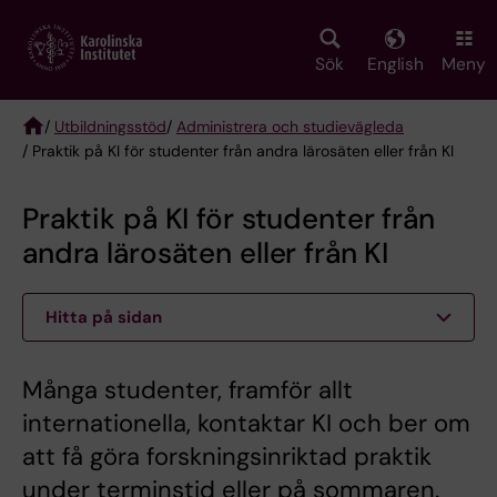
Skip
to
main
Sök
English
Meny
content
/
Utbildningsstöd
/
Administrera och studievägleda
/ Praktik på KI för studenter från andra lärosäten eller från KI
Breadcrumb
Praktik på KI för studenter från
andra lärosäten eller från KI
Hitta på sidan
Många studenter, framför allt
internationella, kontaktar KI och ber om
att få göra forskningsinriktad praktik
under terminstid eller på sommaren.