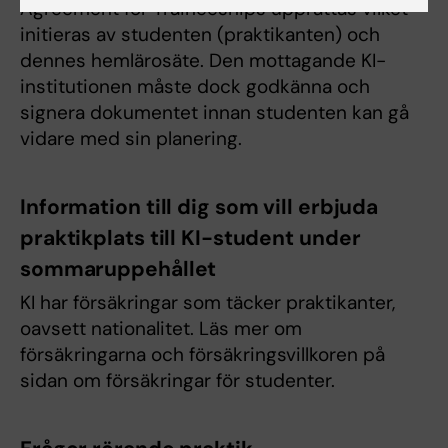
Agreement for Traineeships upprättas vilket
initieras av studenten (praktikanten) och
dennes hemlärosäte. Den mottagande KI-
institutionen måste dock godkänna och
signera dokumentet innan studenten kan gå
vidare med sin planering.
Information till dig som vill erbjuda
praktikplats till KI-student under
sommaruppehållet
KI har försäkringar som täcker praktikanter,
oavsett nationalitet. Läs mer om
försäkringarna och försäkringsvillkoren på
sidan om försäkringar för studenter.