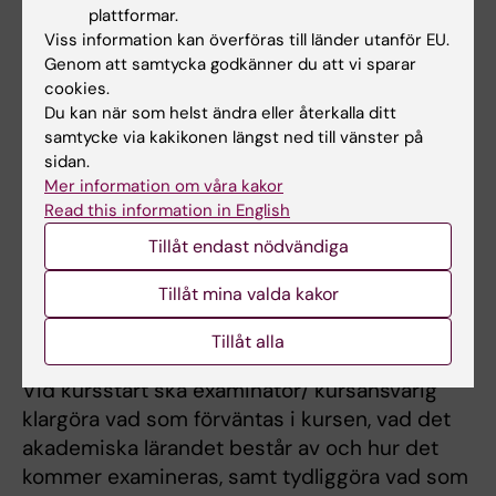
plattformar.
Kursansvarig, lärare och annan personal
Viss information kan överföras till länder utanför EU.
på KI ska inte kommunicera med den som
Genom att samtycka godkänner du att vi sparar
är avstängd utöver att hänvisa till
cookies.
studievägledare och/eller studenthälsan.
Du kan när som helst ändra eller återkalla ditt
Student- och doktorandombuden inom
samtycke via kakikonen längst ned till vänster på
sidan.
studentkåren kan vara ett stöd för
Mer information om våra kakor
studenten under hela processen.
Read this information in English
Checklista vid disciplinåtgärder
Tillåt endast nödvändiga
För att få överblick över hela processen finns
Tillåt mina valda kakor
nedan en kort checklista över saker att tänka
på vid disciplinärenden.
Tillåt alla
Vid kursstart ska examinator/ kursansvarig
klargöra vad som förväntas i kursen, vad det
akademiska lärandet består av och hur det
kommer examineras, samt tydliggöra vad som