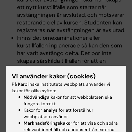
ett nytt kurstillfälle som startar när
avstängningen är avslutad, och motsvarar
resterande del av kursen. Studenten kan
registreras när avstängningen är avslutad.
Finns det omexaminationer eller
kurstillfällen inplanerade så kan den som
har varit avstängd delta. Det bör inte
skapas särskilda tillfällen för att en
avstängd ska ”komma i kapp”. Skapas det
Vi använder kakor (cookies)
särskilda tillfällen ska alla studenter med
rester etcetera erbjudas att delta vid det
På Karolinska Institutets webbplats använder vi
kakor för olika syften:
tillfället.
Nödvändiga
kakor för att webbplatsen ska
Studenten får ha kontakt med
fungera korrekt.
studenthälsan och studievägledningen
Kakor för
analys
för att förstå hur
under avstängningen, i övrigt får
webbplatsen används.
studenten inte ha kontakt med eller
Marknadsföringskakor
för att visa och spåra
utnyttja resurser inom universitetet.
relevant innehåll och annonser från externa