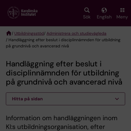
Skip
to
main
Sök
English
Meny
content
/
Utbildningsstöd
/
Administrera och studievägleda
/ Handläggning efter beslut i disciplinnämnden för utbildning
Breadcrumb
på grundnivå och avancerad nivå
Handläggning efter beslut i
disciplinnämnden för utbildning
på grundnivå och avancerad nivå
Hitta på sidan
Information om handläggningen inom
KI:s utbildningsorganisation, efter