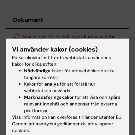
Dokument
Anvisningar för fördelning av kursansvar för
kurs inom program
(PDF, 464.43 KB)
Vi använder kakor (cookies)
På Karolinska Institutets webbplats använder vi
Processbeskrivning – Fördelning av
kakor för olika syften:
kursansvar för kurs inom program
(PDF, 106.76 KB)
Nödvändiga
kakor för att webbplatsen ska
fungera korrekt.
Anvisningar för uppsägning av kursansvar för
Kakor för
analys
för att förstå hur
kurs inom program
(PDF, 132.64 KB)
webbplatsen används.
Marknadsföringskakor
för att visa och spåra
relevant innehåll och annonser från externa
plattformar.
Hade du nytta av informationen på denna sida?
Viss information kan överföras till länder utanför EU.
Yes
Genom att samtycka godkänner du att vi sparar
No
cookies.