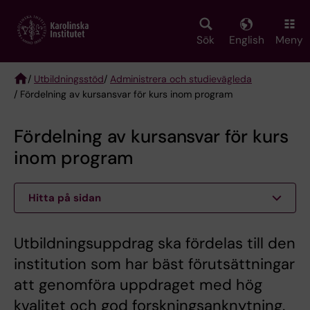
Skip
to
main
Sök
English
Meny
content
/
Utbildningsstöd
/
Administrera och studievägleda
/ Fördelning av kursansvar för kurs inom program
Breadcrumb
Fördelning av kursansvar för kurs
inom program
Hitta på sidan
Utbildningsuppdrag ska fördelas till den
institution som har bäst förutsättningar
att genomföra uppdraget med hög
kvalitet och god forskningsanknytning.