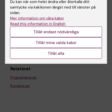
Du kan när som helst ändra eller återkalla ditt
samtycke via kakikonen längst ned till vänster på
sidan.
Innehållsgranskare:
Lena Atterwall
Mer information om våra kakor
Sidan uppdaterad:
2026-03-19
Read this information in English
Tillåt endast nödvändiga
Dela
Tillåt mina valda kakor
Tillåt alla
Relaterat
Programansvar
Kursansvar