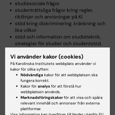
studiesociala frågor
studenträttsliga frågor kring regler,
riktlinjer och anvisningar på KI
stöd kring diskriminering, kränkning och
lika villkor
stöd och information om studieteknik,
strategier för studier och studentstöd.
Stöd i stress, oro eller psykisk ohälsa
Vi använder kakor (cookies)
hänvisas till Studenthälsan
intyg som inte går att få ut från Ladok och
På Karolinska Institutets webbplats använder vi
kakor för olika syften:
som kräver signatur och stämpel till
Nödvändiga
kakor för att webbplatsen ska
exempel till migrationsverket, kan
fungera korrekt.
hänvisas till Registrator (både svenska
Kakor för
analys
för att förstå hur
och engelska)
webbplatsen används.
viss övergripande information om
Marknadsföringskakor
för att visa och spåra
karriärvägar
relevant innehåll och annonser från externa
plattformar.
information till studenter och kollegor
Viss information kan överföras till länder utanför EU.