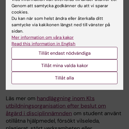
kring examen och examenshögtid
Genom att samtycka godkänner du att vi sparar
utvecklingsarbete dels för
cookies.
studievägledningen dels för utbildningen
Du kan när som helst ändra eller återkalla ditt
och KI.
samtycke via kakikonen längst ned till vänster på
sidan.
Mer information om våra kakor
Hantering vid disciplinärenden
Read this information in English
Studievägledare har en särskilt viktig roll för
Tillåt endast nödvändiga
studenter i samband med disciplinärenden.
Om en student blir avstängd får studenten
Tillåt mina valda kakor
inte utnyttja några resurser inom universitetet
förutom Studenthälsan och
Tillåt alla
studievägledningen.
Läs mer om
handläggning inom KI:s
utbildningsorganisation efter beslut om
åtgärd i disciplinnämnden
om student använt
otillåtna hjälpmedel, försökt vilseleda,
plagierat, stört verksamheten eller