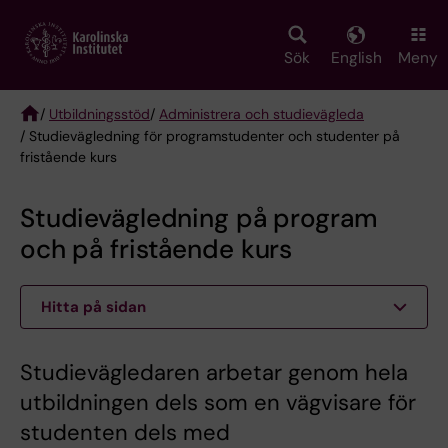
Skip
to
main
Sök
English
Meny
content
/
Utbildningsstöd
/
Administrera och studievägleda
/ Studievägledning för programstudenter och studenter på
Breadcrumb
fristående kurs
Studievägledning på program
och på fristående kurs
Hitta på sidan
Studievägledaren arbetar genom hela
utbildningen dels som en vägvisare för
studenten dels med