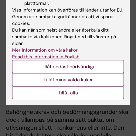
plattformar.
För dig som blev anställd som biträdande
Viss information kan överföras till länder utanför EU.
lektor före 2024-11-01 är det behörighetskrav
Genom att samtycka godkänner du att vi sparar
och bedömningsgrunder som återfinns i
cookies.
dessa anvisningar som gäller vid en ansökan
Du kan när som helst ändra eller återkalla ditt
samtycke via kakikonen längst ned till vänster på
om befordran från biträdande lektor till lektor.
sidan.
Mer information om våra kakor
I dessa anvisningar (1–23/2022) har det gjorts
Read this information in English
en ändring i form av ett förtydligande gällande
en felaktig formulering om befordran till lektor.
Tillåt endast nödvändiga
I anvisningarna står det att den biträdande
Tillåt mina valda kakor
lektorn måste uppfylla behörighetskrav och
bedömningsgrunder för anställning som lektor
Tillåt alla
för att befordras till lektor.
Behörighetskrav och bedömningsgrunder ska
dock tillämpas på samma sätt oaktat om
utlysningen skett i konkurrens eller inte. Den
biträdande lektorn ska således uppfylla