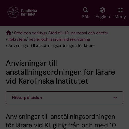
Skip
to
main
Sök
English
Meny
content
/
Stöd och verktyg
/
Stöd till HR-personal och chefer
/
Rekrytera
/
Regler och lagrum vid rekrytering
Breadcrumb
/ Anvisningar till anställningsordningen för lärare
Anvisningar till
anställningsordningen för lärare
vid Karolinska Institutet
Hitta på sidan
Anvisningar till anställningsordningen
för lärare vid KI, giltig från och med 10