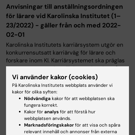
Anvisningar till anställningsordningen
för lärare vid Karolinska Institutet (1–
23/2022) - gäller från och med 2022-
02-01
Karolinska Institutets karriärsystem utgör en
konkurrensutsatt karriärväg för lärare och
forskare inom KI. Karriärsystemet ska präglas
av transparens och tydlighet – det ska stå
klart både för de som befinner sig inom och
Vi använder kakor (cookies)
utanför systemet vad som krävs för
På Karolinska Institutets webbplats använder vi
avancemang. Tillsättnings- och
kakor för olika syften:
Nödvändiga
kakor för att webbplatsen ska
utvärderingsprocesserna ska vara
fungera korrekt.
transparenta, tydliga och pedagogiskt
Kakor för
analys
för att förstå hur
utformade.
webbplatsen används.
Marknadsföringskakor
för att visa och spåra
Särskild information för biträdande lektorer
relevant innehåll och annonser från externa