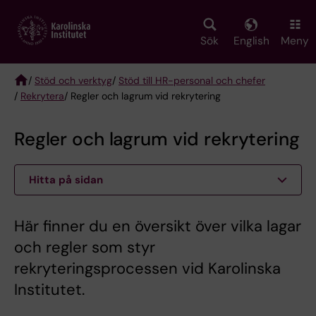
Skip
to
main
Sök
English
Meny
content
/
Stöd och verktyg
/
Stöd till HR-personal och chefer
/
Rekrytera
/ Regler och lagrum vid rekrytering
Breadcrumb
Regler och lagrum vid rekrytering
Hitta på sidan
Här finner du en översikt över vilka lagar
och regler som styr
rekryteringsprocessen vid Karolinska
Institutet.