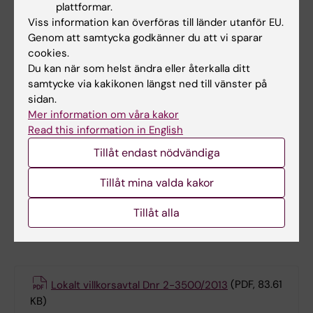
plattformar.
Viss information kan överföras till länder utanför EU.
Föräldraledighetslag (extern länk)
Genom att samtycka godkänner du att vi sparar
cookies.
Semesterlag (extern länk)
Du kan när som helst ändra eller återkalla ditt
samtycke via kakikonen längst ned till vänster på
sidan.
Föreskrifter för anställning efter det
Mer information om våra kakor
att rätten att kvarstå i anställning
Read this information in English
upphör
Tillåt endast nödvändiga
Föreskrifter för anställning efter det att rätten att
Tillåt mina valda kakor
kvarstå i anställning upphör
Tillåt alla
Kollektivavtal
Lokalt villkorsavtal Dnr 2-3500/2013
(PDF, 83.61
KB)