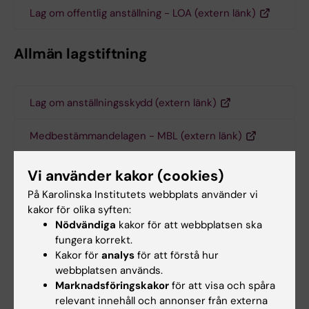
Lag om offentlig anställning - LOA (extern länk)
Allmän lagstiftning
Lag om anställningsskydd (extern länk)
Medbestämmandelagen - MBL (extern länk)
Diskrimineringslagen (extern länk)
Vi använder kakor (cookies)
På Karolinska Institutets webbplats använder vi
Arbetstidslagen (extern länk)
kakor för olika syften:
Nödvändiga
kakor för att webbplatsen ska
fungera korrekt.
Ledighetslagarna
Kakor för
analys
för att förstå hur
webbplatsen används.
Marknadsföringskakor
för att visa och spåra
Lag om arbetstagares rätt till ledighet för utbildning
relevant innehåll och annonser från externa
(extern länk)