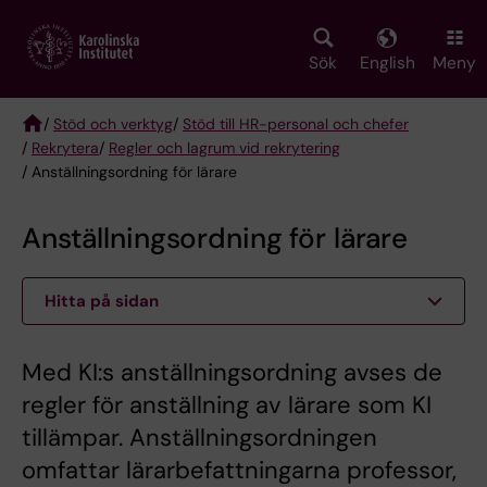
Skip
to
main
Sök
English
Meny
content
/
Stöd och verktyg
/
Stöd till HR-personal och chefer
/
Rekrytera
/
Regler och lagrum vid rekrytering
Breadcrumb
/ Anställningsordning för lärare
Anställningsordning för lärare
Hitta på sidan
Med KI:s anställningsordning avses de
regler för anställning av lärare som KI
tillämpar. Anställningsordningen
omfattar lärarbefattningarna professor,