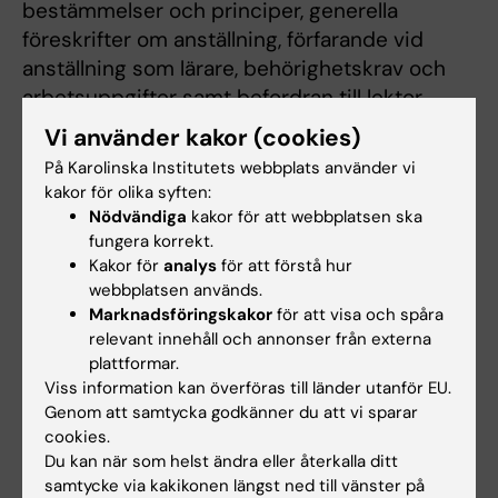
bestämmelser och principer, generella
föreskrifter om anställning, förfarande vid
anställning som lärare, behörighetskrav och
arbetsuppgifter samt befordran till lektor.
Vi använder kakor (cookies)
En ny anställningsordningen gäller från och
På Karolinska Institutets webbplats använder vi
med den 1 april. Enligt den nya
kakor för olika syften:
anställningsordningen ges bland annat större
Nödvändiga
kakor för att webbplatsen ska
flexibilitet att förena läraranställningar med
fungera korrekt.
kliniska anställningar inom hälso- och
Kakor för
analys
för att förstå hur
sjukvården. Förutom professorer och lektorer
webbplatsen används.
Marknadsföringskakor
för att visa och spåra
blir det även möjligt för assisterande lektorer,
relevant innehåll och annonser från externa
biträdande lektorer och adjunkter inneha en
plattformar.
förenad anställning.
Viss information kan överföras till länder utanför EU.
Genom att samtycka godkänner du att vi sparar
KI kan dock inte tillämpa de nya
cookies.
möjligheterna förrän ett nytt kollektivavtal
Du kan när som helst ändra eller återkalla ditt
hos Region Stockholm finns på plats. Mer
samtycke via kakikonen längst ned till vänster på