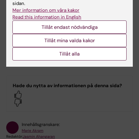
sidan.
information kommer så snart tidplanen är
Mer information om våra kakor
klar.
Read this information in English
Tillåt endast nödvändiga
Föreskrifterna i sin helhet
Tillåt mina valda kakor
Tillåt alla
Anställningsordning för lärare vid Karolinska
Institutet
(PDF, 157.71 KB)
Hade du nytta av informationen på denna sida?
Yes
No
Innehållsgranskare:
Marie Akram
Redaktör:
Jasmin Ahangaran