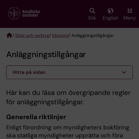
Skip
to
main
Sök
English
Meny
content
/
Stöd och verktyg
/
Ekonomi
/ Anläggningstillgångar
Breadcrumb
Anläggningstillgångar
Hitta på sidan
Här kan du läsa om övergripande regler
för anläggningstillgångar.
Generella riktlinjer
Enligt förordning om myndigheters bokföring
ska statliga myndigheter upprätta och föra