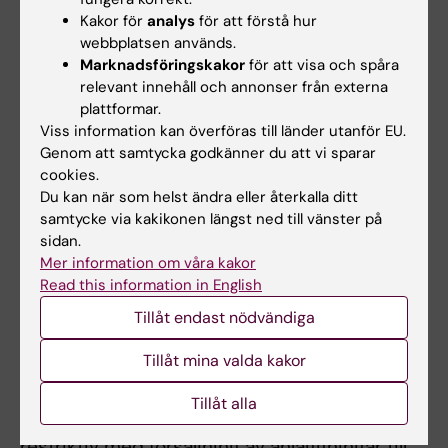
behövs i den egna verksamheten eller som
Kakor för
analys
för att förstå hur
har blivit oanvänd­bar, är det tillåtet att
webbplatsen används.
sälja/utrangera anläggningen enligt
förordning
Marknadsföringskakor
för att visa och spåra
(1996:1191)
. En anläggning som ex.
relevant innehåll och annonser från externa
kontorsmaskin, laboratorieutrustning eller
plattformar.
Viss information kan överföras till länder utanför EU.
annan anläggningsförd utrustning ska påvisas
Genom att samtycka godkänner du att vi sparar
att utrustningen inte behövs någonstans inom
cookies.
KI eller att den är helt obrukbar. Detta innebär
Du kan när som helst ändra eller återkalla ditt
att säljande institution måste undersöka ifall
samtycke via kakikonen längst ned till vänster på
någon annan institution inom KI har
sidan.
användning av anläggningen innan ev.
Mer information om våra kakor
Read this information in English
försäljning kan ske. Ni lägger in en annons
inom KI
Köp och sälj labbutrustning och
Tillåt endast nödvändiga
kontorsmaterial | Medarbetare (ki.se)
.
Tillåt mina valda kakor
Annonsen för försäljning av anläggningen ska
ligga i minst en vecka på vår "köp- och
Tillåt alla
säljsida"
.
KI ska trots detta vara mycket
restriktiv med försäljning av anläggningar till