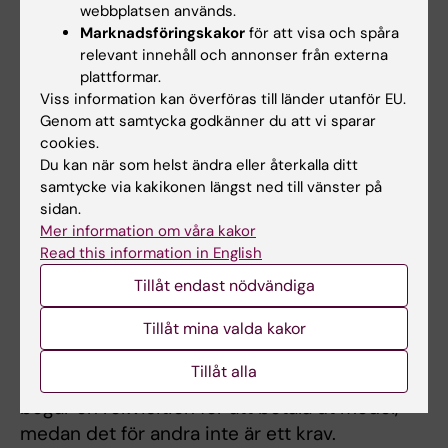
konto vid KI och kvittas av Redovisning &
webbplatsen används.
Controlling.
Marknadsföringskakor
för att visa och spåra
relevant innehåll och annonser från externa
plattformar.
Rekvisition
Viss information kan överföras till länder utanför EU.
Genom att samtycka godkänner du att vi sparar
En rekvisition skapas i UBW och skickas till de
cookies.
bidragsgivare som önskar för att begära
Du kan när som helst ändra eller återkalla ditt
utbetalning av beviljade bidrag. Det är inte att
samtycke via kakikonen längst ned till vänster på
likställa vid en kundfaktura, för när vi rekvirerar
sidan.
Mer information om våra kakor
pengar så uppstår ingen fordran och ingen
Read this information in English
händelse på projektet. Projektet påverkas
först då betalning av rekvisitionen görs.
Tillåt endast nödvändiga
En rekvisition blir aktuell när ditt projekts
Tillåt mina valda kakor
beviljade medel klassificerats som bidrag.
Tillåt alla
Ibland står det i kontraktet att bidragsgivaren
begär en rekvisition för att betala ut medel,
medan det för andra inte är ett krav.