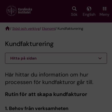
Skip
to
main
Sök
English
Meny
content
/
Stöd och verktyg
/
Ekonomi
/ Kundfakturering
Breadcrumb
Kundfakturering
Hitta på sidan
Här hittar du information om hur
processen för kundfakturor går till.
Rutin för att skapa kundfakturor
1. Behov från verksamheten