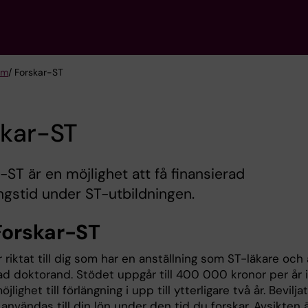
am
/ Forskar-ST
skar-ST
-ST är en möjlighet att få finansierad
ngstid under ST-utbildningen.
orskar-ST
 riktat till dig som har en anställning som ST-läkare och 
ad doktorand. Stödet uppgår till 400 000 kronor per år i
lighet till förlängning i upp till ytterligare två år. Beviljat
användas till din lön under den tid du forskar. Avsikten 