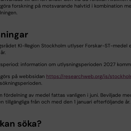
iggöra forskning på motsvarande halvtid i kombination m
dningen.
sningar
gsrådet KI-Region Stockholm utlyser Forskar-ST-medel 
år.
gsperiod: information om utlysningsperioden 2027 komm
 görs på webbsidan
https://researchweb.org/is/stockho
sökningsperioden.
 fördelning av medel fattas vanligen i juni. Beviljade me
en tillgängliga från och med den 1 januari efterföljande år.
kan söka?