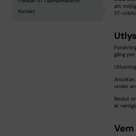
Forskar-ST i allmänmedicin
att möjl
Kontakt
ST-utbil
Utly
Forsknin
gång per 
Utlysnin
Ansökan
under an
Beslut om
är vanlig
Vem 