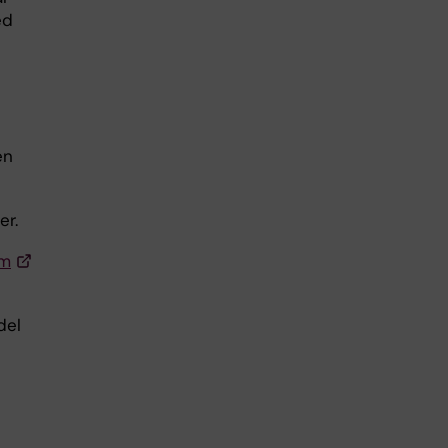
ed
en
er.
lm
del