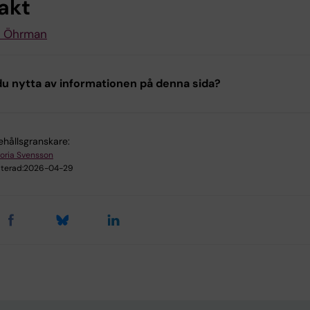
akt
e Öhrman
u nytta av informationen på denna sida?
ehållsgranskare:
toria Svensson
terad:
2026-04-29