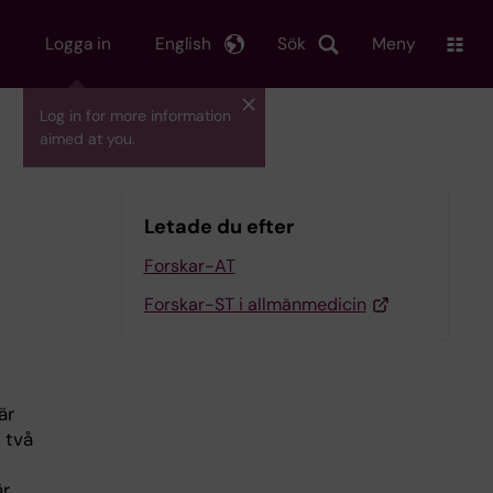
Logga in
English
Sök
Meny
Log in for more information
aimed at you.
Letade du efter
Forskar-AT
Forskar-ST i allmänmedicin
är
 två
är