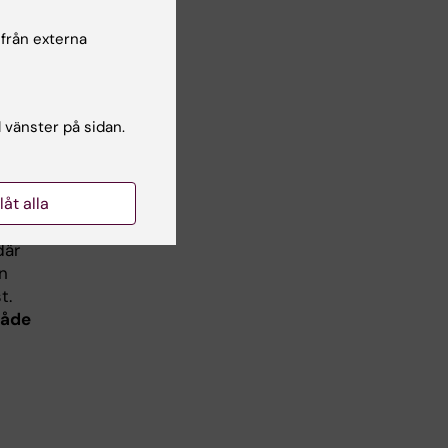
T
(PDF,
 från externa
l vänster på sidan.
llåt alla
där
n
t.
både