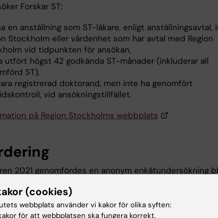
öker Forskar ST:
a en anställning som ST-läkare, enligt anställningsavtal,
on Stockholm eller vårdenhet som har avtal med Region
kholm vid tidpunkten för ansökan,
ha utfört högst 42 godkända ST-månader (inkluderar all
mförd ST),
vara registrerad doktorand, men inte ha genomfört
idskontroll, vid ansökningstillfället.
rmation på Region Stockholms webbplats
rdering
ren 2021 genomfördes en anonym enkätundersökning b
lldelats de kliniska forskartjänsterna (inklusive forskar-
kakor (cookies)
ar-AT.
tutets webbplats använder vi kakor för olika syften:
akor för att webbplatsen ska fungera korrekt.