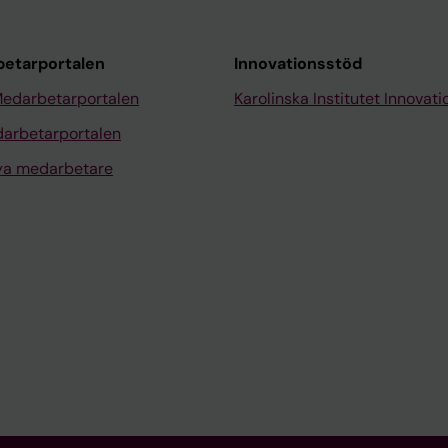
etarportalen
Innovationsstöd
Medarbetarportalen
Karolinska Institutet Innovati
arbetarportalen
nya medarbetare