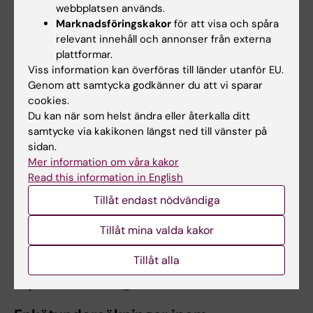
webbplatsen används.
Övriga frågor om AT-tjänstgöringen:
Marknadsföringskakor
för att visa och spåra
relevant innehåll och annonser från externa
Karolinska Universitetssjukhuset: AT-chef;
plattformar.
Christian Gustavsson
Viss information kan överföras till länder utanför EU.
Genom att samtycka godkänner du att vi sparar
Danderyds sjukhus:
Louise Hagander
,
cookies.
Studierektor för AT
Du kan när som helst ändra eller återkalla ditt
samtycke via kakikonen längst ned till vänster på
Södersjukhuset:
Kristina Rydlund
,
AT-chef
sidan.
Mer information om våra kakor
Capio S:t Göran:
Katarina Hallén Grufman
,
Read this information in English
sjukhusövergripande AT-chef.
Tillåt endast nödvändiga
Handläggare, forskar-AT
Tillåt mina valda kakor
Kia Olsson
Tillåt alla
E-post:
forskar-at@ki.se