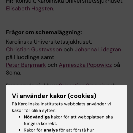
HR-konsult, Karolinska Universitetssjukhuset:
Elisabeth Hagsten
.
Frågor om schemaläggning:
Karolinska Universitetssjukhuset:
Christian Gustavsson
och
Johanna Lidegran
på Huddinge samt
Peter Bergmark
och
Agnieszka Popowicz
på
Solna.
Danderyds sjukhus:
Sebastian Sinclair
och
Babak Mardkhoram
Vi använder kakor (cookies)
På Karolinska Institutets webbplats använder vi
Södersjukhuset:
Karin Viklund
kakor för olika syften:
Nödvändiga
kakor för att webbplatsen ska
Capio S:t Göran:
Katarina Hallén
fungera korrekt.
Grufman
, sjukhusövergripande AT-chef.
Kakor för
analys
för att förstå hur