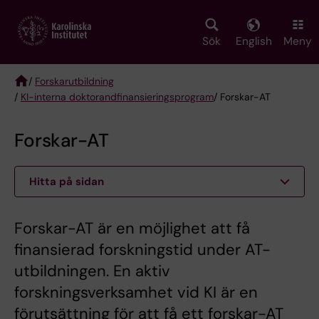
Skip
to
main
Sök
English
Meny
content
/
Forskarutbildning
/
KI-interna doktorandfinansieringsprogram
/ Forskar-AT
Breadcrumb
Forskar-AT
Hitta på sidan
Forskar-AT är en möjlighet att få
finansierad forskningstid under AT-
utbildningen. En aktiv
forskningsverksamhet vid KI är en
förutsättning för att få ett forskar-AT