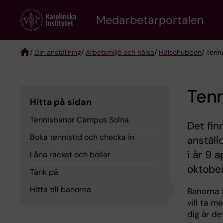
Skip
to
Medarbetarportalen
main
content
/
Din anställning
/
Arbetsmiljö och hälsa
/
Hälsohubben
/ Tenn
Breadcrumb
Ten
Hitta på sidan
Tennisbanor Campus Solna
Det fi
Boka tennistid och checka in
anställ
i år 9 
Låna racket och bollar
oktobe
Tänk på
Hitta till banorna
Banorna ä
vill ta m
dig är d