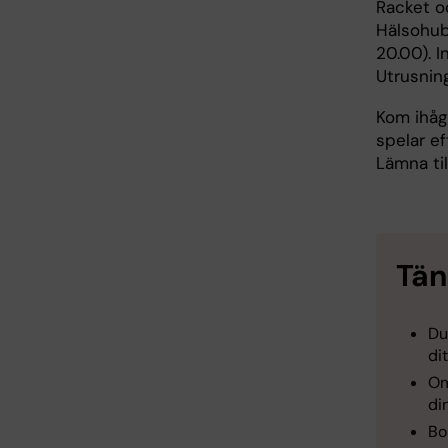
Racket oc
Hälsohub
20.00). I
Utrusning
Kom ihåg
spelar ef
Lämna ti
Tän
Du
di
Om
di
Bo