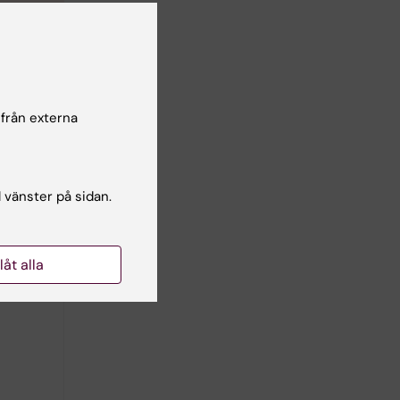
 från externa
l vänster på sidan.
llåt alla