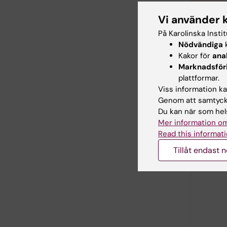
Va
Vi använder 
På Karolinska Insti
Nödvändiga
k
Kakor för
ana
Hitta
Marknadsför
plattformar.
Viss information kan
Genom att samtycka
Du kan när som hels
Mer information om
Read this informati
Tillåt endast 