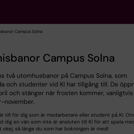
isbanor Campus Solna
nisbanor Campus Solna
nns två utomhusbanor på Campus Solna, som
da och studenter vid KI har tillgång till. De öpp
april och stänger när frosten kommer, vanligtvis
r-november.
r till för dig som är medarbetare eller student på KI. O
ed dig en vän som inte är ansluten till KI för att spela me
et okej, så länge du som har bokningen är med!