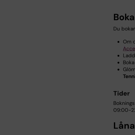
Boka
Du bokar
Om du
Acce
Ladd
Boka 
Glöm 
Tenn
Tider
Boknings
09:00-22
Låna