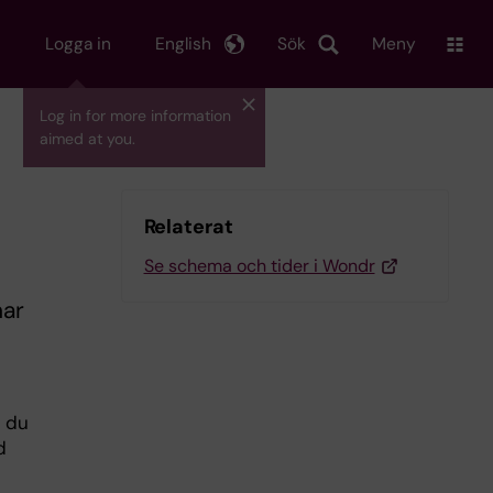
Logga in
English
Sök
Meny
Log in for more information
aimed at you.
Relaterat
Se schema och tider i Wondr
nar
m du
d