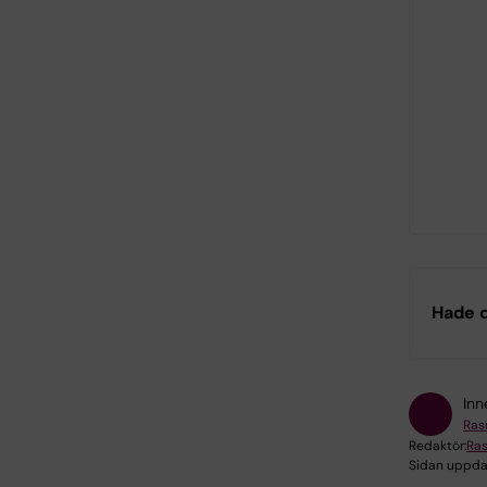
Hade d
Inn
Ras
Redaktör:
Ra
Sidan uppda