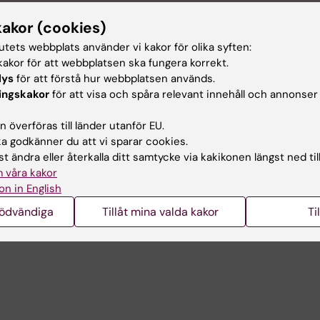
r vänlig respektera de boende i närheten av banorna.
kakor (cookies)
tutets webbplats använder vi kakor för olika syften:
akor för att webbplatsen ska fungera korrekt.
lys
för att förstå hur webbplatsen används.
 till banorna
ingskakor
för att visa och spåra relevant innehåll och annonser
 överföras till länder utanför EU.
 godkänner du att vi sparar cookies.
t ändra eller återkalla ditt samtycke via kakikonen längst ned til
 våra kakor
on in English
nödvändiga
Tillåt mina valda kakor
Ti