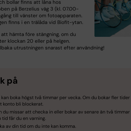
h bollar finns att låna hos
ben på Berzelius väg 3 (kl. 07.00-
ngång till vänster om fotoapparaten.
en finns i en trälåda vid Biofit-ytan.
 att hämta före stängning, om du
ter klockan 20 eller på helgen.
llbaka utrustningen snarast efter användning!
k på
 kan boka högst två timmar per vecka. Om du bokar fler tider
tt konto bli blockerat.
 du missar att checka in eller bokar av senare än två timmar
n tid får du en varning.
ka av din tid om du inte kan komma.