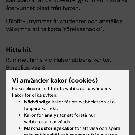
sandsäckar av OEKO-tex-tyg och en matta av
återvunnet plast från haven.
I Biofit-utrymmet är studenter och anställda
välkomna att ta korta "rörelsesnacks".
Hitta hit
Rummet finns vid Hälsohubbens kontor,
Berzelius väg 3.
Vi använder kakor (cookies)
Hade du nytta av informationen på denna sida?
På Karolinska Institutets webbplats använder vi
Yes
kakor för olika syften:
Nödvändiga
kakor för att webbplatsen ska
No
fungera korrekt.
Kakor för
analys
för att förstå hur
webbplatsen används.
Innehållsgranskare:
Marknadsföringskakor
för att visa och spåra
Rasmus Nylander