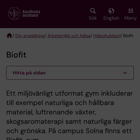
Skip
to
main
Sök
English
Meny
content
/
Din anställning
/
Arbetsmiljö och hälsa
/
Hälsohubben
/ Biofit
Breadcrumb
Biofit
Hitta på sidan
Ett miljövänligt utformat gym inkluderar
till exempel naturliga och hållbara
material, luftrenande växter,
skogsaromaterapi samt naturliga färger
och grönska. På campus Solna finns ett