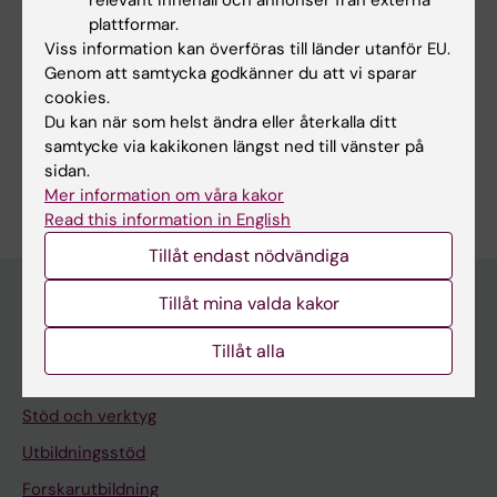
relevant innehåll och annonser från externa
Redaktör:
Louise Grännsjö
plattformar.
Sidan uppdaterad:
2025-11-11
Viss information kan överföras till länder utanför EU.
Genom att samtycka godkänner du att vi sparar
cookies.
Dela
Du kan när som helst ändra eller återkalla ditt
samtycke via kakikonen längst ned till vänster på
sidan.
Mer information om våra kakor
Read this information in English
Tillåt endast nödvändiga
Tillåt mina valda kakor
Meny
Tillåt alla
Din anställning
Stöd och verktyg
Utbildningsstöd
Forskarutbildning