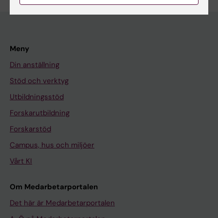
Meny
Din anställning
Stöd och verktyg
Utbildningsstöd
Forskarutbildning
Forskarstöd
Campus, hus och miljöer
Vårt KI
Om Medarbetarportalen
Det här är Medarbetarportalen