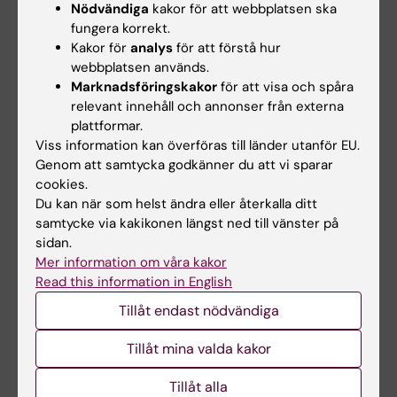
Nödvändiga
kakor för att webbplatsen ska
fungera korrekt.
Kakor för
analys
för att förstå hur
Innehållsgranskare:
webbplatsen används.
Radmila Micic
Marknadsföringskakor
för att visa och spåra
Redaktör:
Viktoria Olausson
relevant innehåll och annonser från externa
Sidan uppdaterad:
2025-04-22
plattformar.
Viss information kan överföras till länder utanför EU.
Genom att samtycka godkänner du att vi sparar
Dela
cookies.
Du kan när som helst ändra eller återkalla ditt
samtycke via kakikonen längst ned till vänster på
sidan.
Mer information om våra kakor
Relaterat
Read this information in English
Övriga styrdokument
Tillåt endast nödvändiga
Tillåt mina valda kakor
Tillåt alla