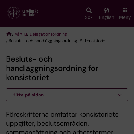
Skip
to
main
Sök
English
Meny
content
/
Vårt KI
/
Delegationsordning
/ Besluts- och handläggningsordning för konsistoriet
Breadcrumb
Besluts- och
handläggningsordning för
konsistoriet
Hitta på sidan
Föreskrifterna omfattar konsistoriets
uppgifter, beslutsområden,
sammansättning och arbetsformer.