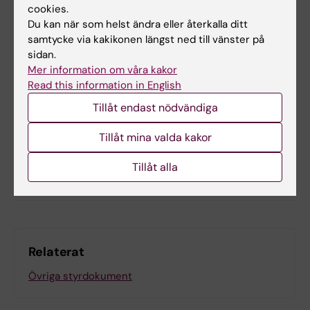
cookies.
Yes
Du kan när som helst ändra eller återkalla ditt
No
samtycke via kakikonen längst ned till vänster på
sidan.
Mer information om våra kakor
Innehållsgranskare:
Read this information in English
Unknown user
Tillåt endast nödvändiga
Redaktör:
Viktoria Olausson
Sidan uppdaterad:
2026-07-01
Tillåt mina valda kakor
Tillåt alla
Dela
Relaterat
Övriga styrdokument