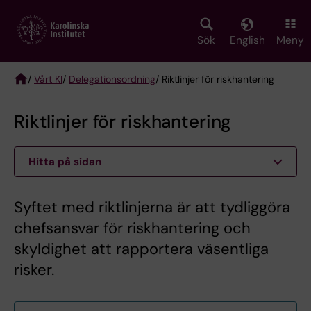
Skip
to
main
Sök
English
Meny
content
/
Vårt KI
/
Delegationsordning
/ Riktlinjer för riskhantering
Breadcrumb
Riktlinjer för riskhantering
Hitta på sidan
Syftet med riktlinjerna är att tydliggöra
chefsansvar för riskhantering och
skyldighet att rapportera väsentliga
risker.