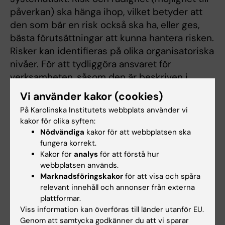
påverkan) ska hänga ihop, vilket betyder att
den som bär en risk också ska ha, eller ges,
bästa förutsättningar att kunna hantera risken.
Risker kan identifieras på olika organisatoriska
nivåer. För att tydliggöra ansvaret för
verksamheten, såsom den är beskriven i
besluts- och delegationsordningen, används
Vi använder kakor (cookies)
termer som strategisk, taktisk och
På Karolinska Institutets webbplats använder vi
operationell risk.
kakor för olika syften:
Nödvändiga
kakor för att webbplatsen ska
fungera korrekt.
Kakor för
analys
för att förstå hur
Riktlinjerna i sin helhet
webbplatsen används.
Marknadsföringskakor
för att visa och spåra
Riktlinjer för riskhantering
(PDF, 414.28 KB)
relevant innehåll och annonser från externa
plattformar.
Viss information kan överföras till länder utanför EU.
Genom att samtycka godkänner du att vi sparar
Hade du nytta av informationen på denna sida?