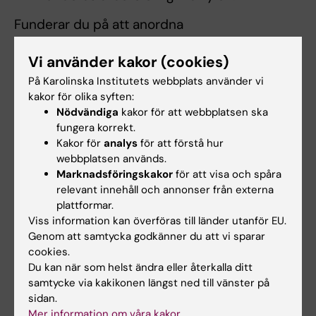
Funderar du på att anordna
uppdragsutbildning, vill du få hjälp med att
Vi använder kakor (cookies)
komma igång eller har du andra
frågor,
kontakta oss gärna.
På Karolinska Institutets webbplats använder vi
kakor för olika syften:
Nödvändiga
kakor för att webbplatsen ska
fungera korrekt.
Länkar
Kakor för
analys
för att förstå hur
webbplatsen används.
Handbok för uppdragsutbildning
Marknadsföringskakor
för att visa och spåra
relevant innehåll och annonser från externa
plattformar.
Administration och styrdokument
Viss information kan överföras till länder utanför EU.
Genom att samtycka godkänner du att vi sparar
Marknadsföring av uppdragsutbildning
cookies.
Du kan när som helst ändra eller återkalla ditt
samtycke via kakikonen längst ned till vänster på
Hade du nytta av informationen på denna sida?
sidan.
Yes
Mer information om våra kakor