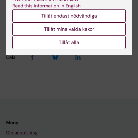
Read this information in English
No
Tillåt endast nödvändiga
Tillåt mina valda kakor
Redaktör:
Michelle Azorbo
Sidan uppdaterad:
2026-06-15
Tillåt alla
Dela
Meny
Din anställning