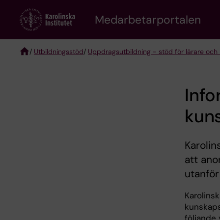
Skip
to
Medarbetarportalen
main
content
/
Utbildningsstöd
/
Uppdragsutbildning - stöd för lärare och 
Breadcrumb
Info
kun
Karolin
att ano
utanför
Karolinsk
kunskaps
följande