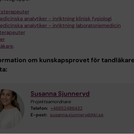
tsterapeuter
dicinska analytiker - inriktning klinisk fysiologi
dicinska analytiker - inriktning laboratoriemedicin
oterapeuter
er
läkare
.
formation om kunskapsprovet för tandläkare
ta:
Susanna Sjunneryd
Projektsamordnare
Telefon:
+46852486432
E-post:
susanna.sjunneryd@ki.se