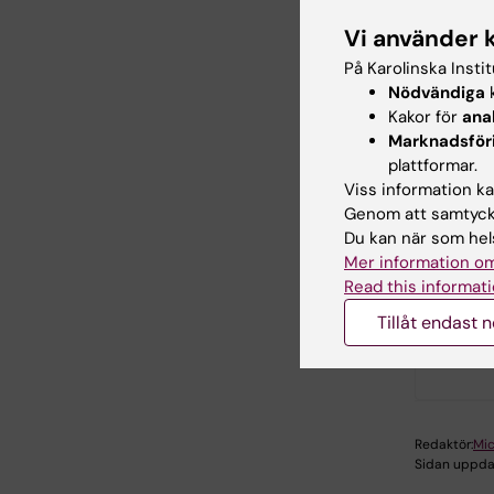
Vi använder 
För öv
På Karolinska Insti
Nödvändiga
k
Kakor för
ana
Marknadsför
plattformar.
Viss information kan
Genom att samtycka
Du kan när som hels
Mer information om
Read this informati
Tillåt endast 
Hade d
Redaktör:
Mic
Sidan uppda