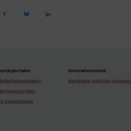
etarportalen
Innovationsstöd
Medarbetarportalen
Karolinska Institutet Innovati
arbetarportalen
nya medarbetare