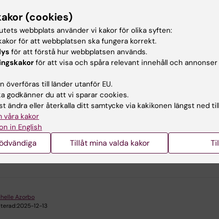
kakor (cookies)
riga kunskapsprov, kontakta:
tutets webbplats använder vi kakor för olika syften:
akor för att webbplatsen ska fungera korrekt.
lys
för att förstå hur webbplatsen används.
Sandra Lannergren
ingskakor
för att visa och spåra relevant innehåll och annonser
Projektadministratör
Telefon:
+46852486069
 överföras till länder utanför EU.
E-post:
sandra.lannergren@ki.se
 godkänner du att vi sparar cookies.
t ändra eller återkalla ditt samtycke via kakikonen längst ned til
 våra kakor
on in English
nödvändiga
Tillåt mina valda kakor
Ti
u nytta av informationen på denna sida?
helle Azorbo
terad:
2025-12-13