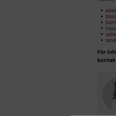
arbe
biome
biome
fysi
optik
tand
För in
kontak