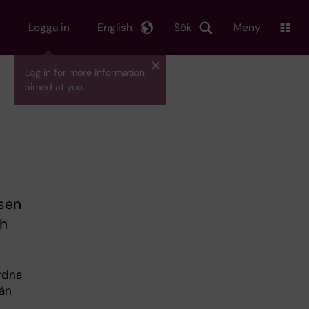
Logga in
English
Sök
Meny
Log in for more information
aimed at you.
lsen
ch
ordna
rån