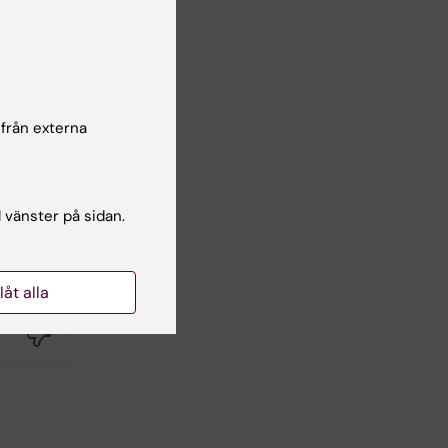
 från externa
l vänster på sidan.
llåt alla
Yes
No