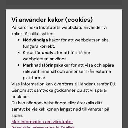
Humanprover
Vi använder kakor (cookies)
På Karolinska Institutets webbplats använder vi
kakor för olika syften:
Forskningsdokumentation och
Nödvändiga
kakor för att webbplatsen ska
forskningsdata
fungera korrekt.
Kakor för
analys
för att förstå hur
webbplatsen används.
Marknadsföringskakor
för att visa och spåra
Tillgängliggöra forskningen
relevant innehåll och annonser från externa
plattformar.
Viss information kan överföras till länder utanför EU.
Genom att samtycka godkänner du att vi sparar
Documents
cookies.
Du kan när som helst ändra eller återkalla ditt
samtycke via kakikonen längst ned till vänster på
Riktlinjer för forskning
(PDF, 282.2 KB)
sidan.
Mer information om våra kakor