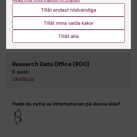
Read this information in English
Länk
Tillåt endast nödvändiga
Riktlinjer för forskning vid KI
Tillåt mina valda kakor
Riktlinjer för prövning av misstänkta avvikelser från
Tillåt alla
god forskningssed
Research Data Office (RDO)
E-post:
rdo@ki.se
Hade du nytta av informationen på denna sida?
Yes
No