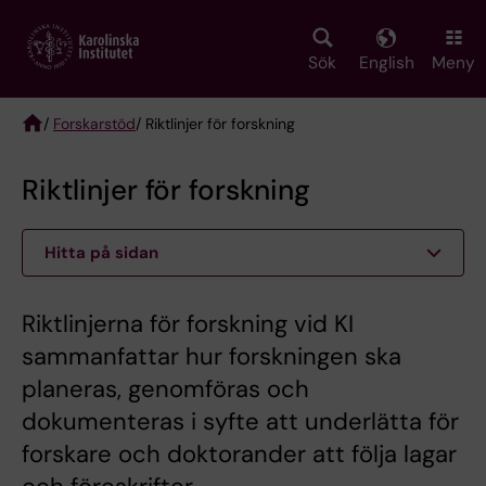
Skip
to
main
Sök
English
Meny
content
/
Forskarstöd
/ Riktlinjer för forskning
Breadcrumb
Riktlinjer för forskning
Hitta på sidan
Riktlinjerna för forskning vid KI
sammanfattar hur forskningen ska
planeras, genomföras och
dokumenteras i syfte att underlätta för
forskare och doktorander att följa lagar