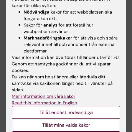
ombyggnationer och anpassningar i
kakor för olika syften:
laboratoriemiljö.
Nödvändiga
kakor för att webbplatsen ska
fungera korrekt.
Kakor för
analys
för att förstå hur
Torris
webbplatsen används.
Marknadsföringskakor
för att visa och spåra
Kolsyreis hämtas på plan 2.
Läs mer om torris
relevant innehåll och annonser från externa
på Biomedicum här
.
plattformar.
Viss information kan överföras till länder utanför EU.
Genom att samtycka godkänner du att vi sparar
Verkstad
cookies.
Bemannad verkstad finns på plan 2.
Läs mer
Du kan när som helst ändra eller återkalla ditt
samtycke via kakikonen längst ned till vänster på
om Biomedicums verkstad här.
sidan.
Mer information om våra kakor
Read this information in English
Hade du nytta av informationen på denna sida?
Yes
Tillåt endast nödvändiga
No
Tillåt mina valda kakor