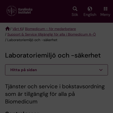
Skip
to
main
Sök
English
Meny
content
/
Vårt KI
/
Biomedicum - för medarbetare
/
Support & Service tillgänglig för alla i Biomedicum A-Ö
Breadcrumb
/ Laboratoriemiljö och -säkerhet
Laboratoriemiljö och -säkerhet
Hitta på sidan
Tjänster och service i bokstavsordning
som är tillgänglig för alla på
Biomedicum