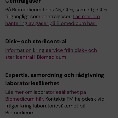
Centralgaser
På Biomedicum finns N
, CO
, samt O
+CO
2
2
2
2
tillgängligt som centralgaser.
Läs mer om
hantering av gaser på Biomedicum här.
Disk- och sterilcentral
Information kring service från disk- och
sterilcentral i Biomedicum
Expertis, samordning och rådgivning
laboratoriesäkerhet
Läs mer om laboratoriesäkerhet på
Biomedicum här.
Kontakta FM helpdesk vid
frågor kring laboratoriesäkerhet på
Biomedicum.