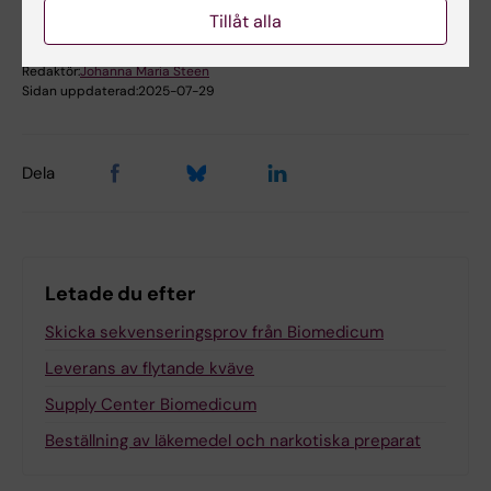
Tillåt alla
Innehållsgranskare:
Johanna Steen
Redaktör:
Johanna Maria Steen
Sidan uppdaterad:
2025-07-29
Dela
Letade du efter
Skicka sekvenseringsprov från Biomedicum
Leverans av flytande kväve
Supply Center Biomedicum
Beställning av läkemedel och narkotiska preparat