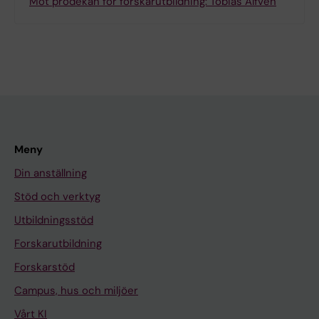
Möt prodekan för forskarutbildning: Tobias Alfvén
Meny
Din anställning
Stöd och verktyg
Utbildningsstöd
Forskarutbildning
Forskarstöd
Campus, hus och miljöer
Vårt KI