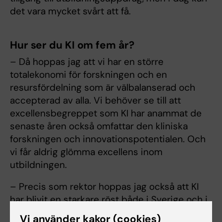
det vara mycket svårt att få.
Hur ser du KI om fem år?
– Då hoppas jag att vi har en större
totalekonomi för forskningen och en
resursfördelning som är välbalanserad och
accepterad av alla. Vi behöver se till att
excellensbegreppet som KI har anammat de
senaste åren också omfattar den kliniska
forskningen och innovationspotentialen. Och
vi får aldrig glömma excellens inom
utbildningen.
– Precis som rektor hoppas jag också att KI
har blivit en starkare röst både i Sverige och i
omvärlden genom att delta i
Vi använder kakor (cookies)