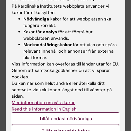
samhällsdebatten som en relevant
På Karolinska Institutets webbplats använder vi
samhällsaktör. Det är viktigt i dagens politiska
kakor för olika syften:
och samhällsmässiga klimat att vi värnar
Nödvändiga
kakor för att webbplatsen ska
kunskap och evidens som grund för
fungera korrekt.
ställningstaganden.
Kakor för
analys
för att förstå hur
webbplatsen används.
Marknadsföringskakor
för att visa och spåra
relevant innehåll och annonser från externa
Vilka egenskaper och erfarenheter har
plattformar.
du som gör det möjligt att nå dina mål
Viss information kan överföras till länder utanför EU.
som dekan?
Genom att samtycka godkänner du att vi sparar
cookies.
– Som person är jag en lyhörd
Du kan när som helst ändra eller återkalla ditt
samverkansivrare som alltid söker efter dialog
samtycke via kakikonen längst ned till vänster på
för att alla ska få komma till tals. Dessutom är
sidan.
jag eftertänksam och fattar inga snabba
Mer information om våra kakor
Read this information in English
överilade beslut.
Tillåt endast nödvändiga
– Min bakgrund har gett mig en bred klinisk