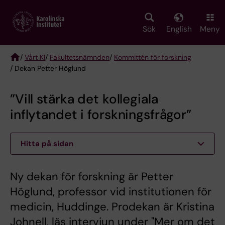
Skip
to
main
Sök
English
Meny
content
/
Vårt KI
/
Fakultetsnämnden
/
Kommittén för forskning
/ Dekan Petter Höglund
Breadcrumb
”Vill stärka det kollegiala
inflytandet i forskningsfrågor”
Hitta på sidan
Ny dekan för forskning är Petter
Höglund, professor vid institutionen för
medicin, Huddinge. Prodekan är Kristina
Johnell, läs intervjun under "Mer om det