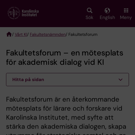
Skip
to
main
Sök
English
Meny
content
/
Vårt KI
/
Fakultetsnämnden
/ Fakultetsforum
Breadcrumb
Fakultetsforum – en mötesplats
för akademisk dialog vid KI
Hitta på sidan
Fakultetsforum är en återkommande
mötesplats för lärare och forskare vid
Karolinska Institutet, med syfte att
stärka den akademiska dialogen, skapa