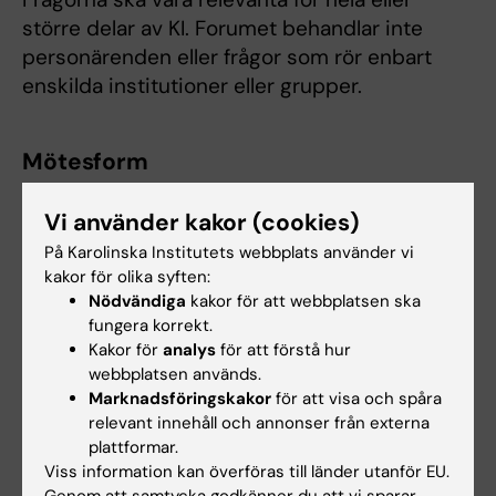
större delar av KI. Forumet behandlar inte
personärenden eller frågor som rör enbart
enskilda institutioner eller grupper.
Mötesform
Varje möte fokuserar på ett begränsat antal
Vi använder kakor (cookies)
huvudfrågor för att ge gott om tid för
På Karolinska Institutets webbplats använder vi
diskussion. Underlag ska vara korta och
kakor för olika syften:
tydliga, och vid behov kompletteras med en
Nödvändiga
kakor för att webbplatsen ska
kort introduktion av en sakkunnig.
fungera korrekt.
Kakor för
analys
för att förstå hur
Forumet kommer att hållas på olika campus
webbplatsen används.
för att underlätta brett deltagande. Forumets
Marknadsföringskakor
för att visa och spåra
arbetsspråk kommer att vara engelska, men
relevant innehåll och annonser från externa
det kommer att vara möjligt att uttala sig på
plattformar.
Viss information kan överföras till länder utanför EU.
svenska.
Genom att samtycka godkänner du att vi sparar