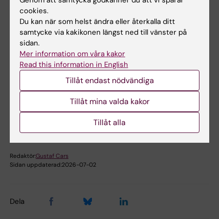
cookies.
Inspel från forumet dokumenteras kortfattat
Du kan när som helst ändra eller återkalla ditt
av lärarrepresentanterna och förs vidare till
samtycke via kakikonen längst ned till vänster på
Fakultetsnämnden. Vid efterföljande möten
sidan.
ges återkoppling kring hur tidigare inspel
Mer information om våra kakor
tagits om hand.
Read this information in English
Tillåt endast nödvändiga
Hade du nytta av informationen på denna sida?
Tillåt mina valda kakor
Yes
No
Tillåt alla
Redaktör:
Gustaf Cars
Sidan uppdaterad:
2026-07-02
Dela